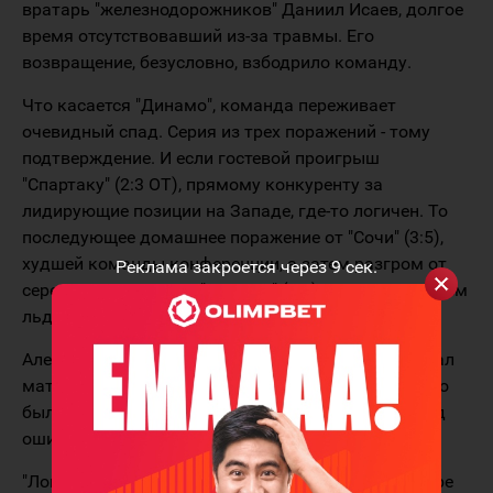
вратарь "железнодорожников" Даниил Исаев, долгое
время отсутствовавший из-за травмы. Его
возвращение, безусловно, взбодрило команду.
Что касается "Динамо", команда переживает
очевидный спад. Серия из трех поражений - тому
подтверждение. И если гостевой проигрыш
"Спартаку" (2:3 ОТ), прямому конкуренту за
лидирующие позиции на Западе, где-то логичен. То
последующее домашнее поражение от "Сочи" (3:5),
худшей команды конференции, а затем разгром от
Реклама закроется через
9
сек.
середняка, минского "Динамо" (0:5), и снова на своем
льду, объяснить сложно.
Алексей Кудашов, главный тренер "Динамо", назвал
матч с белорусами худшим с начала сезона. У него
было три дня, чтобы провести срочную работу над
ошибками.
"Локомотив" - вторая команда КХЛ по удачной игре