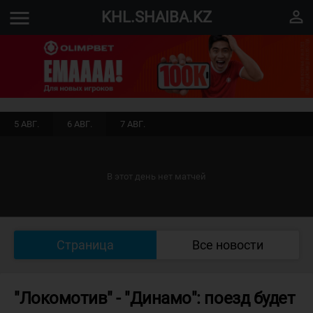
menu
perm_identity
KHL.SHAIBA.KZ
5 АВГ.
6 АВГ.
7 АВГ.
В этот день нет матчей
Страница
Все новости
"Локомотив" - "Динамо": поезд будет