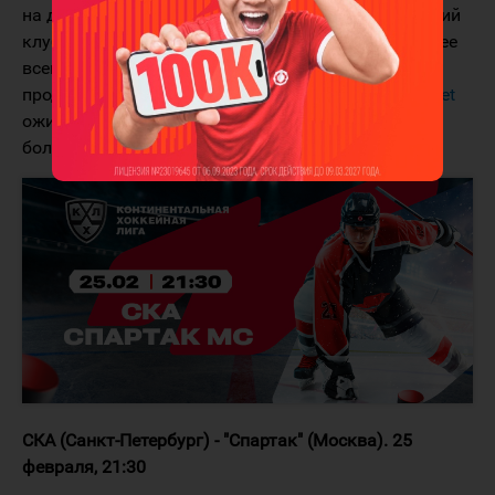
на домашней арене. В этом показателе ярославский
клуб уступает только "Салавату Юлаеву". Вероятнее
всего, в матче с московским "Динамо" лидер КХЛ
продлит свою победную серию. Аналитики
Olimpbet
ожидают победу ярославского клуба в три гола и
более.
СКА (Санкт-Петербург) - "Спартак" (Москва). 25
февраля, 21:30