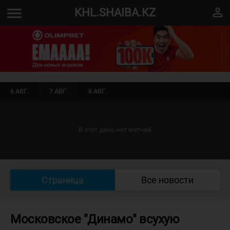
menu
perm_identity
KHL.SHAIBA.KZ
6 АВГ.
7 АВГ.
8 АВГ.
В этот день нет матчей
Страница
Все новости
Московское "Динамо" всухую