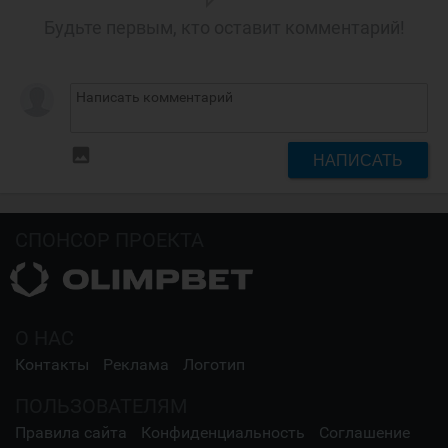
Будьте первым, кто оставит комментарий!
insert_photo
НАПИСАТЬ
СПОНСОР ПРОЕКТА
О НАС
Контакты
Реклама
Логотип
ПОЛЬЗОВАТЕЛЯМ
Правила сайта
Конфиденциальность
Соглашение