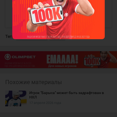
Теги:
Симонов Семён
Барыс
Похожие материалы
Игрок "Барыса" может быть задрафтован в
НХЛ
17 апреля 2026 года