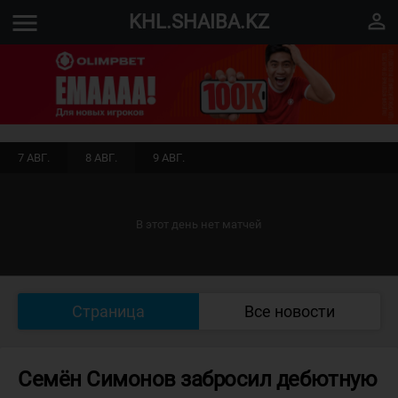
menu
perm_identity
KHL.SHAIBA.KZ
7 АВГ.
8 АВГ.
9 АВГ.
В этот день нет матчей
Страница
Все новости
Семён Симонов забросил дебютную