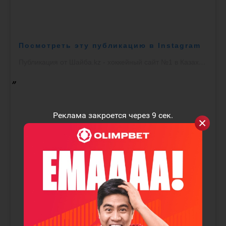
Посмотреть эту публикацию в Instagram
Публикация от Шайба.kz - хоккейный сайт №1 в Казахстане 🇰🇿 (@shaiba.kz)
Реклама закроется через
9
сек.