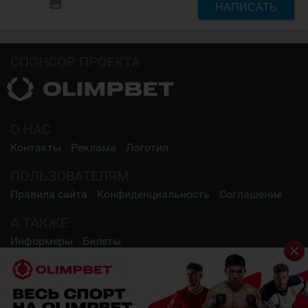
insert_photo
НАПИСАТЬ
СПОНСОР ПРОЕКТА
О НАС
Контакты
Реклама
Логотип
ПОЛЬЗОВАТЕЛЯМ
Правила сайта
Конфиденциальность
Соглашение
А ТАКЖЕ
Информеры
Билеты
СОЦИАЛЬНЫЕ СЕТИ