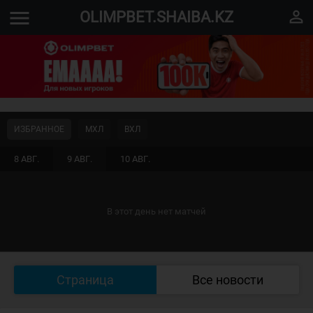
menu
perm_identity
OLIMPBET.SHAIBA.KZ
ИЗБРАННОЕ
МХЛ
ВХЛ
8 АВГ.
9 АВГ.
10 АВГ.
В этот день нет матчей
Страница
Все новости