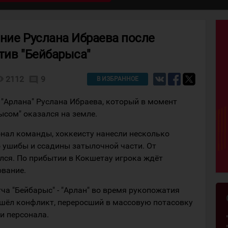
ние Руслана Ибраева после
тив "Бейбарыса"
lity
2112
9
comment
В ИЗБРАННОЕ
 "Арлана" Руслана Ибраева, который в момент
ысом" оказался на земле.
нал команды, хоккеисту нанесли несколько
о ушибы и ссадины затылочной части. От
лся. По прибытии в Кокшетау игрока ждёт
вание.
а "Бейбарыс" - "Арлан" во время рукопожатия
шёл конфликт, переросший в массовую потасовку
и персонала.