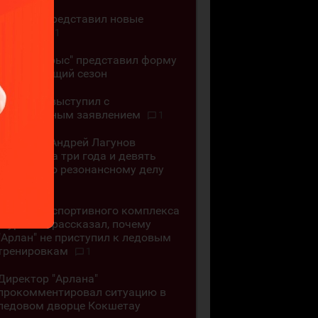
"Горняк" представил новые
джерси
1
"Бейбарыс" представил форму
на следующий сезон
"Алматы" выступил с
официальным заявлением
1
Хоккеист Андрей Лагунов
осуждён на три года и девять
месяцев по резонансному делу
5
Директор спортивного комплекса
"Бурабай" рассказал, почему
"Арлан" не приступил к ледовым
тренировкам
1
Директор "Арлана"
прокомментировал ситуацию в
ледовом дворце Кокшетау