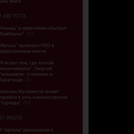
млн тенге
1 АВГУСТА
"Номад" в овертайме обыграл
"Бейбарыс"
5
"Иртыш" проиграл ПСО в
предсезонном матче
"Я играл там, где хоккей
заканчивался". Георгий
Гелашвили - о сезонах в
Караганде
1
Максим Мухаметов может
перейти в усть-каменогорское
"Торпедо"
3
31 ИЮЛЯ
В "Арлане" рассказали о