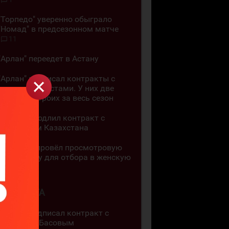
"Торпедо" уверенно обыграло
"Номад" в предсезонном матче
11
"Арлан" переедет в Астану
"Арлан" подписал контракты с
тремя хоккеистами. У них две
шайбы на троих за весь сезон
"Арлан" продлил контракт с
чемпионом Казахстана
"Алматы" провёл просмотровую
тренировку для отбора в женскую
команду
4 АВГУСТА
"Арлан" подписал контракт с
Кириллом Басовым