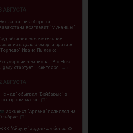
3 АВГУСТА
Экс-защитник сборной
Казахстана возглавит "Мунайшы"
Суд объявил окончательное
решение в деле о смерти вратаря
"Торпедо" Ивана Пыленка
Регулярный чемпионат Pro Hokei
Ligasy стартует 1 сентября
8
2 АВГУСТА
"Номад" обыграл "Бейбарыс" в
повторном матче
1
Хоккеист "Арлана" поднялся на
Эльбрус
1
ЖХК "Айсулу" задолжал более 38