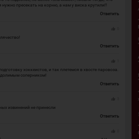
нужно пресекать на корню, а нам у виска крутили!!
Ответить
thumb_up
0
лячество!
Ответить
thumb_up
1
одготовку хоккеистов, и так плетемся в хвосте паровоза.
еодолимым соперником!
Ответить
thumb_up
3
ных извинений не принесли
Ответить
thumb_up
0