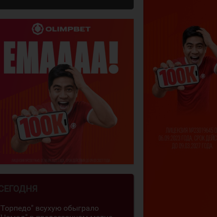
СЕГОДНЯ
"Торпедо" всухую обыграло