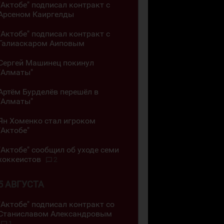
"Актобе" подписал контракт с
Арсеном Каиргелды
"Актобе" подписал контракт с
Галиаскаром Аиповым
Сергей Машинец покинул
"Алматы"
Артём Бурделёв перешёл в
"Алматы"
Ян Хоменко стал игроком
"Актобе"
"Актобе" сообщил об уходе семи
хоккеистов
2
5 АВГУСТА
"Актобе" подписал контракт со
Станиславом Александровым
1