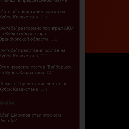
"Номад" в предсезонном матче
"Иртыш" представил состав на
Кубок Казахстана
1
"Актобе" разгромно проиграл АКМ
на Кубке губернатора
Оренбургской области
2
"Актобе" представил состав на
Кубок Казахстана
3
Стал известен состав "Бейбарыса"
на Кубок Казахстана
2
"Алматы" представил состав на
Кубок Казахстана
1
ВЧЕРА
Абай Шарипов стал игроком
"Актобе"