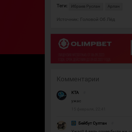
Теги:
Ибраев Руслан
Арлан
Источник:
Головой Об Лёд
Комментарии
KTA
#
ужас
15 февраля, 22:41
Бейбут Султан
#
Ужас!! А ведь ранее были же, ч