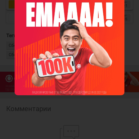
Теги:
Турнир четырёх наций
Сборная США
Сборная Канада
Сборная Швеции
Сборная Финляндии
Комментарии