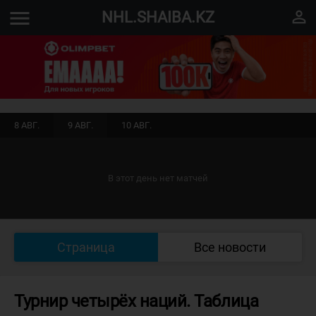
menu
perm_identity
NHL.SHAIBA.KZ
8 АВГ.
9 АВГ.
10 АВГ.
В этот день нет матчей
Страница
Все новости
Турнир четырёх наций. Таблица