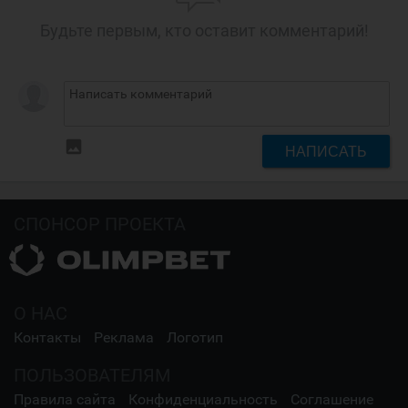
Будьте первым, кто оставит комментарий!
insert_photo
НАПИСАТЬ
СПОНСОР ПРОЕКТА
О НАС
Контакты
Реклама
Логотип
ПОЛЬЗОВАТЕЛЯМ
Правила сайта
Конфиденциальность
Соглашение