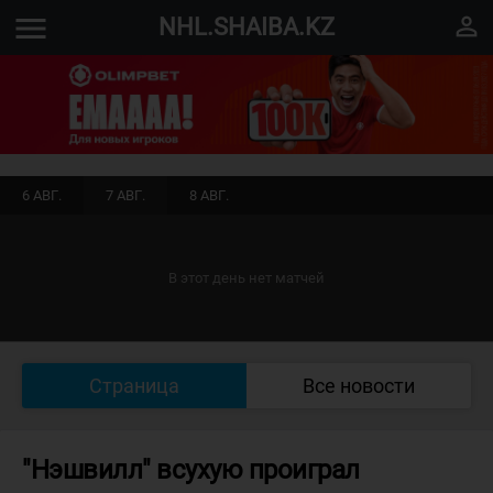
menu
perm_identity
NHL.SHAIBA.KZ
6 АВГ.
7 АВГ.
8 АВГ.
В этот день нет матчей
Страница
Все новости
"Нэшвилл" всухую проиграл