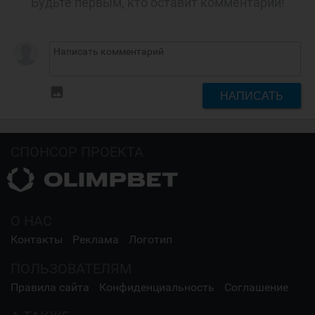
Будьте первым, кто оставит комментарий!
insert_photo
НАПИСАТЬ
СПОНСОР ПРОЕКТА
О НАС
Контакты
Реклама
Логотип
ПОЛЬЗОВАТЕЛЯМ
Правила сайта
Конфиденциальность
Соглашение