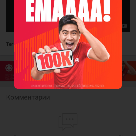
Теги:
Питтсбург Пингвинз
Нэшвилл Предаторз
Комментарии