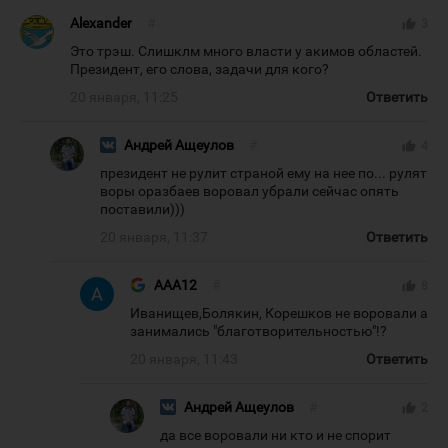
Alexander
#
thumb_up
3
Это трэш. Слишклм много власти у акимов областей.
Президент, его слова, задачи для кого?
20 января, 11:25
Ответить
Андрей Ащеулов
#
thumb_up
4
президент не рулит страной ему на нее по... рулят
воры оразбаев воровал убрали сейчас опять
поставили)))
20 января, 11:37
Ответить
AAA12
#
thumb_up
8
Иванищев,Болякин, Корешков не воровали а
занимались "благотворительностью"!?
20 января, 11:43
Ответить
Андрей Ащеулов
#
thumb_up
2
да все воровали ни кто и не спорит