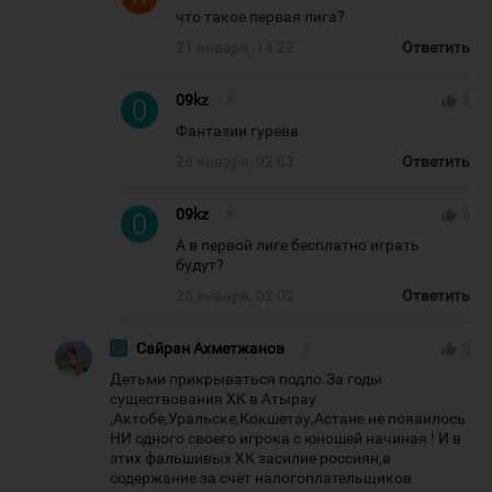
что такое первая лига?
21 января, 14:22
Ответить
09kz
#
thumb_up
0
Фантазии гурева
26 января, 02:03
Ответить
09kz
#
thumb_up
0
А в первой лиге бесплатно играть
будут?
26 января, 02:02
Ответить
Сайран Ахметжанов
#
thumb_up
0
Детьми прикрываться подло.За годы
существования ХК в Атырау
,Актобе,Уральске,Кокшетау,Астане не пояаилось
НИ одного своего игрока с юношей начиная ! И в
этих фальшивых ХК засилие россиян,а
содержание за счёт налогоплательщиков