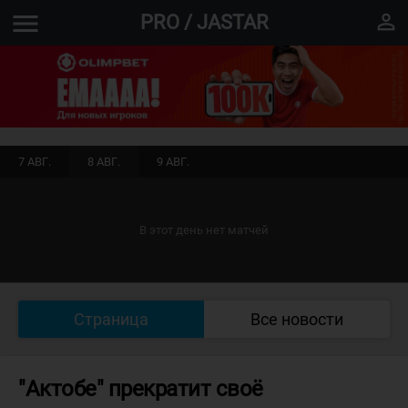
menu
perm_identity
PRO / JASTAR
7 АВГ.
8 АВГ.
9 АВГ.
В этот день нет матчей
Страница
Все новости
"Актобе" прекратит своё