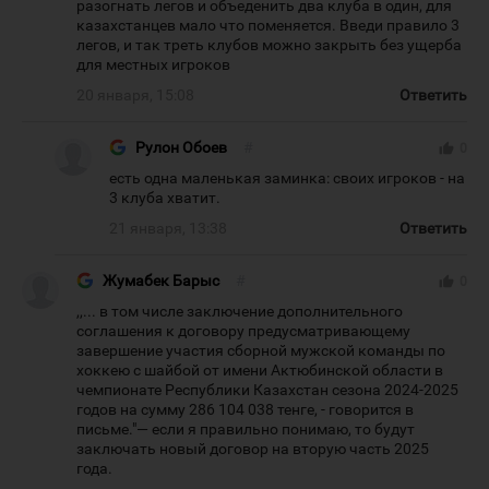
разогнать легов и объеденить два клуба в один, для
казахстанцев мало что поменяется. Введи правило 3
легов, и так треть клубов можно закрыть без ущерба
для местных игроков
20 января, 15:08
Ответить
Рулон Обоев
#
thumb_up
0
есть одна маленькая заминка: своих игроков - на
3 клуба хватит.
21 января, 13:38
Ответить
Жумабек Барыс
#
thumb_up
0
,,... в том числе заключение дополнительного
соглашения к договору предусматривающему
завершение участия сборной мужской команды по
хоккею с шайбой от имени Актюбинской области в
чемпионате Республики Казахстан сезона 2024-2025
годов на сумму 286 104 038 тенге, - говорится в
письме."— если я правильно понимаю, то будут
заключать новый договор на вторую часть 2025
года.