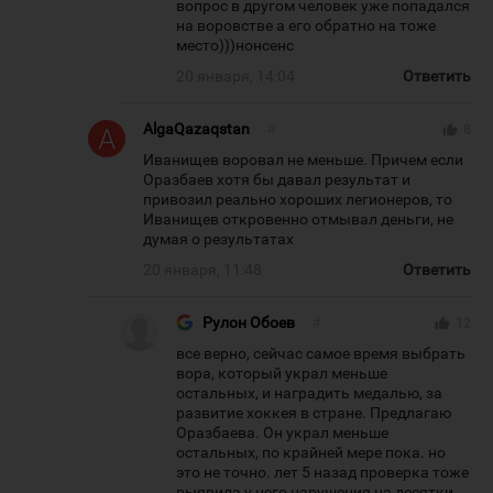
вопрос в другом человек уже попадался
на воровстве а его обратно на тоже
место)))нонсенс
20 января, 14:04
Ответить
AlgaQazaqstan
#
thumb_up
8
Иванищев воровал не меньше. Причем если
Оразбаев хотя бы давал результат и
привозил реально хороших легионеров, то
Иванищев откровенно отмывал деньги, не
думая о результатах
20 января, 11:48
Ответить
Рулон Обоев
#
thumb_up
12
все верно, сейчас самое время выбрать
вора, который украл меньше
остальных, и наградить медалью, за
развитие хоккея в стране. Предлагаю
Оразбаева. Он украл меньше
остальных, по крайней мере пока. но
это не точно. лет 5 назад проверка тоже
выявила у него нарушения на десятки