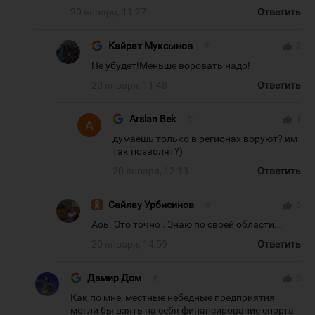
20 января, 11:27
Ответить
Кайрат Муксынов
#
thumb_up
2
Не убудет!Меньше воровать надо!
20 января, 11:48
Ответить
Arslan Bek
#
thumb_up
1
думаешь только в регионах воруют? им
так позволят?)
20 января, 12:13
Ответить
Сайлау Урбисинов
#
thumb_up
0
Аоь. Это точно . Знаю по своей области...
20 января, 14:59
Ответить
Дамир Дом
#
thumb_up
0
Как по мне, местные небедные предприятия
могли бы взять на себя финансирование спорта