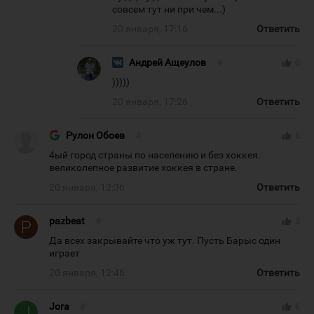
совсем тут ни при чем...)
20 января, 17:16
Ответить
Андрей Ащеулов
#
thumb_up
0
)))))
20 января, 17:26
Ответить
Рулон Обоев
#
thumb_up
6
4ый город страны по населению и без хоккея.
великолепное развитие хоккея в стране.
20 января, 12:36
Ответить
pazbeat
#
thumb_up
3
Да всех закрывайте что уж тут. Пусть Барыс один
играет
20 января, 12:46
Ответить
Jora
#
thumb_up
6