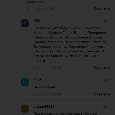
Казахстана.
20 января, 23:11
Ответить
DDV
#
thumb_up
2
Шайкенов (Актобе), Цихоцкий (Актобе)
Касенов (Барыс) Гросс (Барыс) Дударкиев
(Снежные Барсы), Аипов (Арлан) Ибраев
(Арлан) это в про. По молодежке: Артемьев,
Толуспаев, Казынец, Каренник, Гизатулин,
Базько, Любченко, Залевский, Кентаев. И
это все из Кокшетау. Не зная, не нужно
писать.
20 января, 23:44
Ответить
09kz
#
thumb_up
0
Не неси бред.
26 января, 02:04
Ответить
Legion33313
#
thumb_up
1
Дак откуда им там взяться то?Мозги