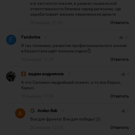
и в частности хоккея, в рамках социальной
ответственности бизнеса перед регионом, где
зарабатывает весьма немаленькие деньги.
20 января, 21:22
Ответить
Fandorine
#
thumb_up
22
Я так понимаю, развитие профессионального хоккея
в Казахстане идёт полным ходом👌
20 января, 11:19
Ответить
вадим андриянов
#
thumb_up
4
А что Саломон мудрейший скажет, а то все барыс,
барыс.
20 января, 11:24
Ответить
Arslan Bek
#
thumb_up
1
Все для фронта! Все для победы! )))
20 января, 12:13
Ответить