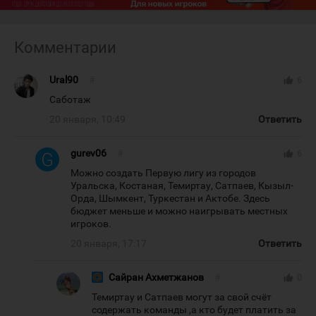
Комментарии
Ural90
#
thumb_up
6
Саботаж
20 января, 10:49
Ответить
gurev06
#
thumb_up
6
Можно создать Первую лигу из городов
Уральска, Костаная, Темиртау, Сатпаев, Кызыл-
Орда, Шымкент, Туркестан и Актобе. Здесь
бюджет меньше и можно наигрывать местных
игроков.
20 января, 17:17
Ответить
Сайран Ахметжанов
#
thumb_up
0
Темиртау и Сатпаев могут за свой счёт
содержать команды ,а кто будет платить за