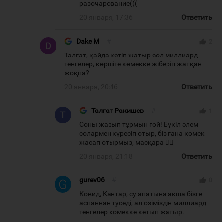
разочарование(((
20 января, 17:36
Ответить
Dake M
#
thumb_up
2
Талгат, қайда кетіп жатыр сол миллиард
тенгелер, көршіге көмекке жіберіп жатқан
жоқпа?
20 января, 20:46
Ответить
Талгат Ракишев
#
thumb_up
1
Соны жазып тұрмын ғой! Бүкіл әлем
солармен күресіп отыр, біз ғана көмек
жасап отырмыз, масқара 🤦‍♀️
20 января, 21:18
Ответить
gurev06
#
thumb_up
0
Ковид, Кантар, су апатына акша бiзге
аспаннан туседi, ал озiмiздiн миллиард
тенгелер комекке кетып жатыр.