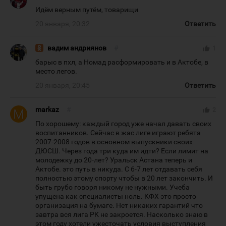
Идём верным путём, товарищи
20 января, 20:32
Ответить
вадим андриянов
#
thumb_up
1
барыс в пхл, а Номад расформировать и в Актобе, в
место легов.
20 января, 20:45
Ответить
markaz
#
thumb_up
2
По хорошему: каждый город уже начал давать своих
воспитанников. Сейчас в жас лиге играют ребята
2007-2008 годов в основном выпускники своих
ДЮСШ. Через года три куда им идти? Если лимит на
молодежку до 20-лет? Уральск Астана теперь и
Актобе. это путь в никуда. С 6-7 лет отдавать себя
полностью этому спорту чтобы в 20 лет закончить. И
быть грубо говоря никому не нужными. Учеба
упущена как специалисты ноль. КФХ это просто
организация на бумаге. Нет никаких гарантий что
завтра вся лига РК не закроется. Насколько знаю в
этом году хотели ужесточать условия выступления