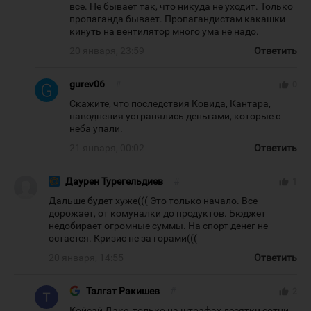
все. Не бывает так, что никуда не уходит. Только
пропаганда бывает. Пропагандистам какашки
кинуть на вентилятор много ума не надо.
20 января, 23:59
Ответить
gurev06
#
thumb_up
0
Скажите, что последствия Ковида, Кантара,
наводнения устранялись деньгами, которые с
неба упали.
21 января, 00:02
Ответить
Даурен Турегельдиев
#
thumb_up
1
Дальше будет хуже((( Это только начало. Все
дорожает, от комуналки до продуктов. Бюджет
недобирает огромные суммы. На спорт денег не
остается. Кризис не за горами(((
20 января, 14:55
Ответить
Талгат Ракишев
#
thumb_up
2
Қойсай Даке, только на штрафах десятки сотни