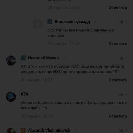
20 января, 22:36
Ответить
Ваалеери нуымдд
#
thumb_up
0
с футблом всё норм в сравнении с
хоккеем
20 января, 22:42
Ответить
Николай Михин
#
thumb_up
7
АУ, это к тем кто обсирал КХЛ,Ваш выход, начинайте
создавать свою НХЛ,время пришло или пошло!!!!"!
20 января, 18:25
Ответить
KTA
#
thumb_up
3
убирать Барыс с кахля и деньги с фонда разделять на
все клубы ЧК
20 января, 20:25
Ответить
Alexаndr Vladimirovich
#
thumb_up
3