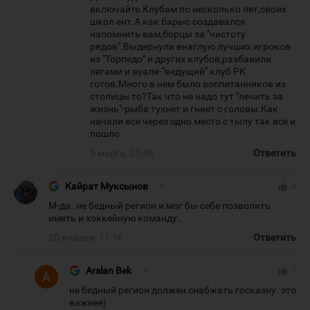
включайте.Клубам по несколько лет,своих
школ ент.А как барыс создавался
напомнить вам,борцы за "чистоту
рядов".Выдернули внаглую лучших игроков
из "Торпедо" и других клубов,разбавили
легами и вуаля-"ведущий" клуб РК
готов.Много в нем было воспитанников из
столицы то?Так что не надо тут "лечить за
жизнь"-рыба тухнет и гниет с головы.Как
начали все через одно место с тылу так все и
пошло
5 марта, 23:48
Ответить
Кайрат Муксынов
#
thumb_up
4
М-да..не бедный регион и мог бы себе позволить
иметь и хоккейную команду..
20 января, 11:16
Ответить
Arslan Bek
#
thumb_up
7
не бедный регион должен снабжать госказну. это
важнее)