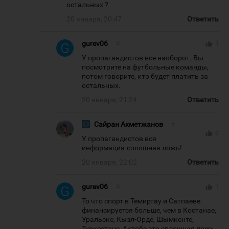
остальных ?
20 января, 20:47
Ответить
gurev06
#
thumb_up
1
У пропагандистов все наоборот. Вы
посмотрите на футбольные команды,
потом говорите, кто будет платить за
остальных.
20 января, 21:24
Ответить
Сайран Ахметжанов
#
thumb_up
0
У пропагандистов вся
информация-сплошная ложь!
20 января, 22:02
Ответить
gurev06
#
thumb_up
1
То что спорт в Темиртау и Сатпаеве
финансируется больше, чем в Костанае,
Уральске, Кызл-Орде, Шымкенте,
Туркестане, Актобе это сплошная ложь.