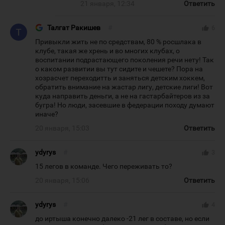
21 января, 12:34
Ответить
Талгат Ракишев
#
thumb_up
6
Привыкли жить не по средствам, 80 % росшлака в
клубе, такая же хрень и во многих клубах, о
воспитании подрастающего поколения речи нету! Так
о каком развитии вы тут сидите и чешете? Пора на
хозрасчет переходитть и заняться детским хоккем,
обратить внимание на жастар лигу, детские лиги! Вот
куда направить деньги, а не на гастарбайтеров из за
бугра! Но люди, засевшие в федерации походу думают
иначе?
20 января, 15:03
Ответить
ydyrys
#
thumb_up
3
15 легов в команде. Чего переживать то?
20 января, 15:06
Ответить
ydyrys
#
thumb_up
4
до иртыша конечно далеко -21 лег в составе, но если