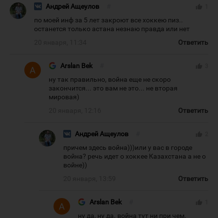
Андрей Ащеулов
#
thumb_up
1
по моей инф за 5 лет закроют все хоккею пиз..
останется только астана незнаю правда или нет
20 января, 11:34
Ответить
Arslan Bek
#
thumb_up
3
ну так правильно, война еще не скоро
закончится... это вам не это... не вторая
мировая)
20 января, 12:16
Ответить
Андрей Ащеулов
#
thumb_up
2
причем здесь война)))или у вас в городе
война? речь идет о хоккее Казахстана а не о
войне))
20 января, 13:59
Ответить
Arslan Bek
#
thumb_up
1
ну да, ну да. война тут ни при чем.