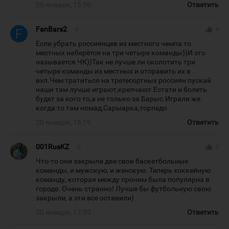
20 января, 15:50
Ответить
FanBars2
#
thumb_up
4
Если убрать россиянцев из местного чемпа то
местных наберётся на три четыре команды))И это
называется ЧК))Так не лучше ли сколотить три
четыре команды из местных и отправить их в
вхл.Чем тратиться на третесортных россиян пускай
наши там лучше играют,крепчают.Естати и болеть
будет за кого то,а не только за Барыс.Играли же
когда то там номад,Сарыарка,торпедо
20 января, 16:19
Ответить
001RusKZ
#
thumb_up
2
Что-то они закрыли две свои баскетбольные
команды, и мужскую, и женскую. Теперь хоккейную
команду, которая между прочим была популярна в
городе. Очень странно! Лучше бы футбольную свою
закрыли, а эти все оставили)
20 января, 17:33
Ответить