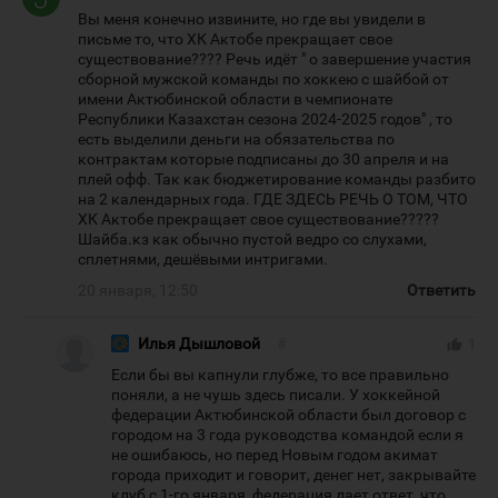
Вы меня конечно извините, но где вы увидели в
письме то, что ХК Актобе прекращает свое
существование???? Речь идёт " о завершение участия
сборной мужской команды по хоккею с шайбой от
имени Актюбинской области в чемпионате
Республики Казахстан сезона 2024-2025 годов" , то
есть выделили деньги на обязательства по
контрактам которые подписаны до 30 апреля и на
плей офф. Так как бюджетирование команды разбито
на 2 календарных года. ГДЕ ЗДЕСЬ РЕЧЬ О ТОМ, ЧТО
ХК Актобе прекращает свое существование?????
Шайба.кз как обычно пустой ведро со слухами,
сплетнями, дешёвыми интригами.
20 января, 12:50
Ответить
Илья Дышловой
#
thumb_up
1
Если бы вы капнули глубже, то все правильно
поняли, а не чушь здесь писали. У хоккейной
федерации Актюбинской области был договор с
городом на 3 года руководства командой если я
не ошибаюсь, но перед Новым годом акимат
города приходит и говорит, денег нет, закрывайте
клуб с 1-го января, федерация дает ответ, что