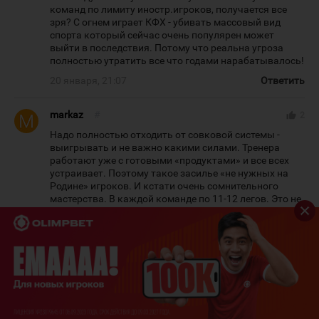
команд по лимиту иностр.игроков, получается все
зря? С огнем играет КФХ - убивать массовый вид
спорта который сейчас очень популярен может
выйти в последствия. Потому что реальна угроза
полностью утратить все что годами нарабатывалось!
20 января, 21:07
Ответить
markaz
#
thumb_up
2
Надо полностью отходить от совковой системы -
выигрывать и не важно какими силами. Тренера
работают уже с готовыми «продуктами» и все всех
устраивает. Поэтому такое засилье «не нужных на
Родине» игроков. И кстати очень сомнительного
мастерства. В каждой команде по 11-12 легов. Это не
правильно. Своим надо давать играть - учить их если
есть возможность. Наказывать ругать благим матом
крыть - но учить! Ставку надо делать на молодых, а
как им раскрываться если в ПРО лиге засилье
легионеров. С этого КФХ надо было начинать -
ужесточать условия.
20 января, 21:13
Ответить