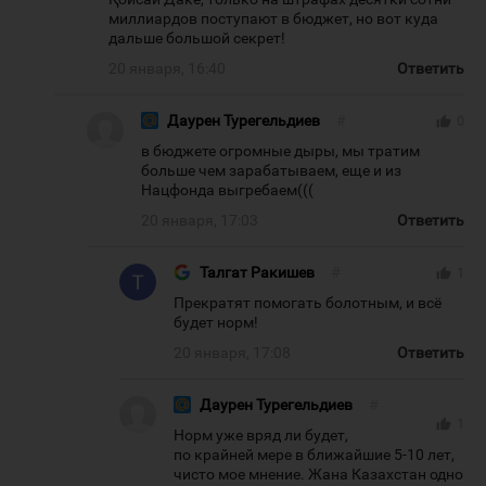
миллиардов поступают в бюджет, но вот куда
дальше большой секрет!
20 января, 16:40
Ответить
Даурен Турегельдиев
#
thumb_up
0
в бюджете огромные дыры, мы тратим
больше чем зарабатываем, еще и из
Нацфонда выгребаем(((
20 января, 17:03
Ответить
Талгат Ракишев
#
thumb_up
1
Прекратят помогать болотным, и всё
будет норм!
20 января, 17:08
Ответить
Даурен Турегельдиев
#
thumb_up
1
Норм уже вряд ли будет,
по крайней мере в ближайшие 5-10 лет,
чисто мое мнение. Жана Казахстан одно