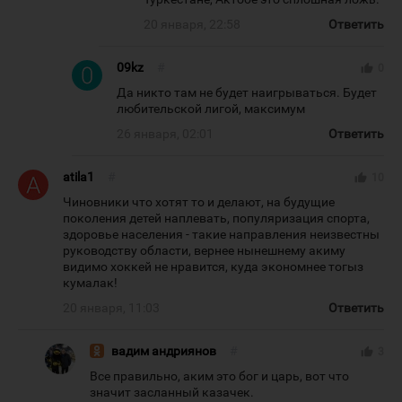
20 января, 22:58
Ответить
09kz
#
thumb_up
0
Да никто там не будет наигрываться. Будет
любительской лигой, максимум
26 января, 02:01
Ответить
atila1
#
thumb_up
10
Чиновники что хотят то и делают, на будущие
поколения детей наплевать, популяризация спорта,
здоровье населения - такие направления неизвестны
руководству области, вернее нынешнему акиму
видимо хоккей не нравится, куда экономнее тогыз
кумалак!
20 января, 11:03
Ответить
вадим андриянов
#
thumb_up
3
Все правильно, аким это бог и царь, вот что
значит засланный казачек.