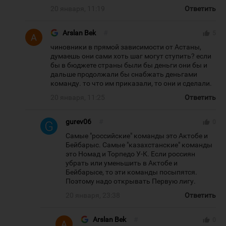
20 января, 11:19
Ответить
Arslan Bek
#
thumb_up
5
чиновники в прямой зависимости от Астаны,
думаешь они сами хоть шаг могут ступить? если
бы в бюджете страны были бы деньги они бы и
дальше продолжали бы снабжать деньгами
команду. то что им приказали, то они и сделали.
20 января, 11:25
Ответить
gurev06
#
thumb_up
0
Самые "российские" команды это Актобе и
Бейбарыс. Самые "казахстанские" команды
это Номад и Торпедо У-К. Если россиян
убрать или уменьшить в Актобе и
Бейбарысе, то эти команды посыпятся.
Поэтому надо открывать Первую лигу.
20 января, 23:38
Ответить
Arslan Bek
#
thumb_up
0