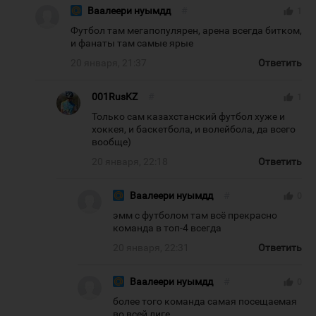
Ваалеери нуымдд
#
thumb_up
1
Футбол там мегапопулярен, арена всегда битком,
и фанаты там самые ярые
20 января, 21:37
Ответить
001RusKZ
#
thumb_up
1
Только сам казахстанский футбол хуже и
хоккея, и баскетбола, и волейбола, да всего
вообще)
20 января, 22:18
Ответить
Ваалеери нуымдд
#
thumb_up
0
эмм с футболом там всё прекрасно
команда в топ-4 всегда
20 января, 22:31
Ответить
Ваалеери нуымдд
#
thumb_up
0
более того команда самая посещаемая
во всей лиге