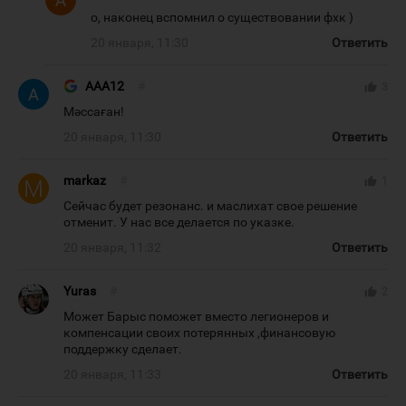
о, наконец вспомнил о существовании фхк )
20 января, 11:30
Ответить
AAA12
#
thumb_up
3
Мәссаған!
20 января, 11:30
Ответить
markaz
#
thumb_up
1
Сейчас будет резонанс. и маслихат свое решение
отменит. У нас все делается по указке.
20 января, 11:32
Ответить
Yuras
#
thumb_up
2
Может Барыс поможет вместо легионеров и
компенсации своих потерянных ,финансовую
поддержку сделает.
20 января, 11:33
Ответить