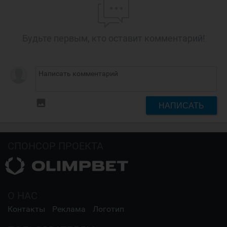
Будьте первым, кто оставит комментарий!
insert_photo
НАПИСАТЬ
СПОНСОР ПРОЕКТА
О НАС
Контакты
Реклама
Логотип