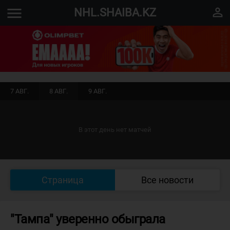
menu
perm_identity
NHL.SHAIBA.KZ
7 АВГ.
8 АВГ.
9 АВГ.
В этот день нет матчей
Страница
Все новости
"Тампа" уверенно обыграла