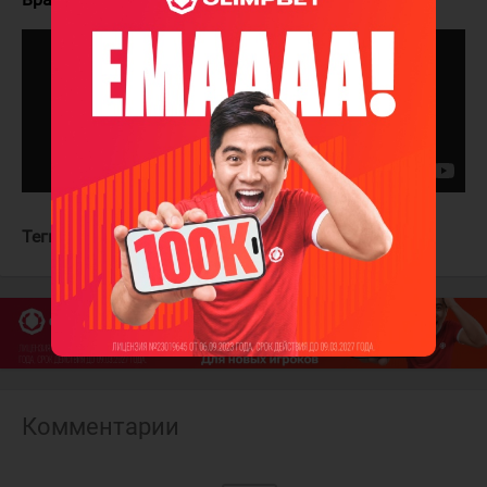
Теги:
Тампа-Бэй Лайтнинг
Детройт Ред Уингз
Комментарии