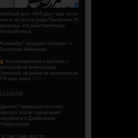
Клубный врач НХЛ два года носил
виски на матчи ради Панарина. И
однажды это действительно
понадобилось
"Коламбус" продлил контракт с
Дэнтоном Хейненом
Коллекционная карточка с
автографом Александра
Овечкина продана на аукционе за
119 млн тенге
1
22 ИЮЛЯ
"Даллас" превысил потолок
зарплат после подписания
контракта с Джейсоном
Робертсоном
Патрик Кейн достиг