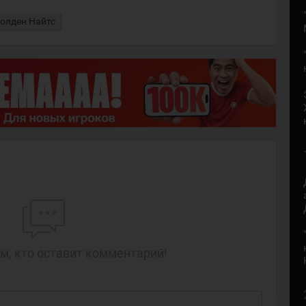
Голден Найтс
м, кто оставит комментарий!