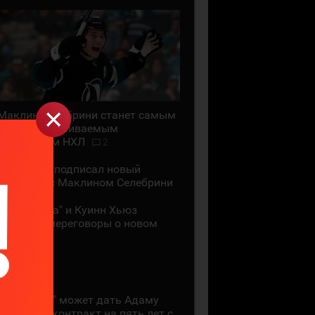
Маклин Селебрини станет самым
высокооплачиваемым
хоккеистом НХЛ
2
"Сан-Хосе" подписал новый
контракт с Маклином Селебрини
"Миннесота" и Куинн Хьюз
проведут переговоры о новом
контракте
28 ИЮЛЯ
"Коламбус" может дать Адаму
Фантилли контракт на пять лет с