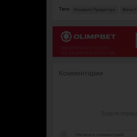
Теги:
Нэшвилл Предаторз
Вегас 
Комментарии
Будьте первы