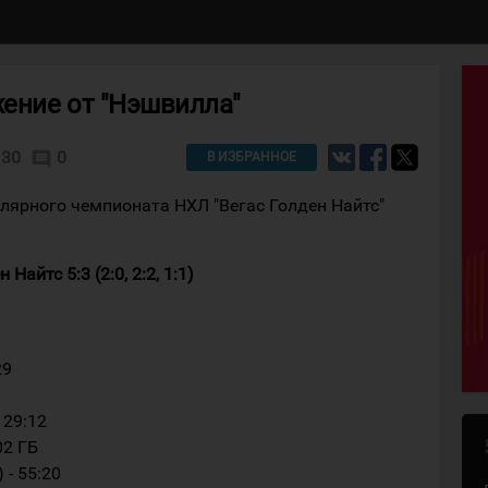
жение от "Нэшвилла"
30
0
comment
В ИЗБРАННОЕ
лярного чемпионата НХЛ "Вегас Голден Найтс"
айтс 5:3 (2:0, 2:2, 1:1)
29
 29:12
02 ГБ
 - 55:20