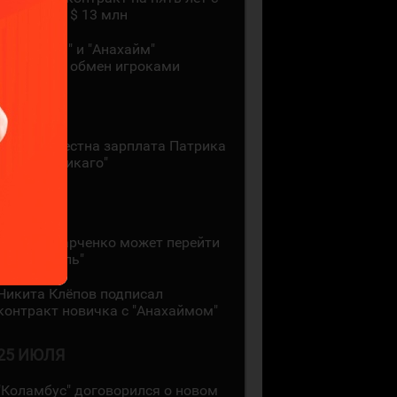
зарплатой $ 13 млн
"Монреаль" и "Анахайм"
произвели обмен игроками
27 ИЮЛЯ
Стала известна зарплата Патрика
Кейна в "Чикаго"
26 ИЮЛЯ
Кирилл Марченко может перейти
в "Монреаль"
Никита Клёпов подписал
контракт новичка с "Анахаймом"
25 ИЮЛЯ
"Коламбус" договорился о новом