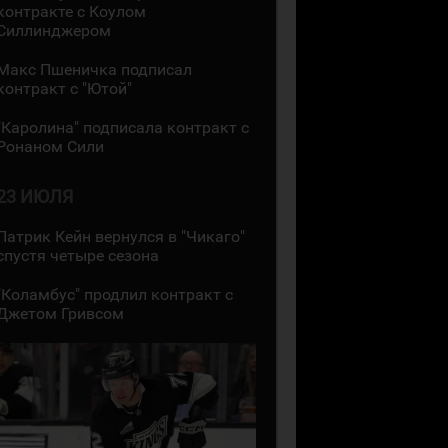
контракте с Коулом
Силлинджером
Макс Пшеничка подписал
контракт с "Ютой"
"Каролина" подписала контракт с
Ронаном Сили
23 ИЮЛЯ
Патрик Кейн вернулся в "Чикаго"
спустя четыре сезона
"Коламбус" продлил контракт с
Джетом Гривсом