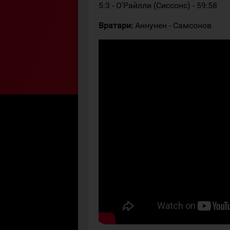
5:3 - О'Райлли (Сиссонс) - 59:58
Вратари:
Аннунен - Самсонов