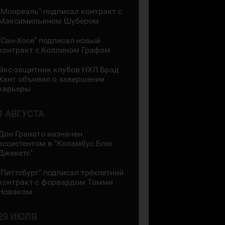
"Монреаль" подписал контракт с
Максимильяном Шубером
"Сан-Хосе" подписал новый
контракт с Коллином Графом
Экс-защитник клубов НХЛ Брэд
Хант объявил о завершении
карьеры
1 АВГУСТА
Дон Гранато назначен
ассистентом в "Коламбус Блю
Джекетс"
"Питтсбург" подписал трёхлетний
контракт с форвардом Томми
Новаком
29 ИЮЛЯ