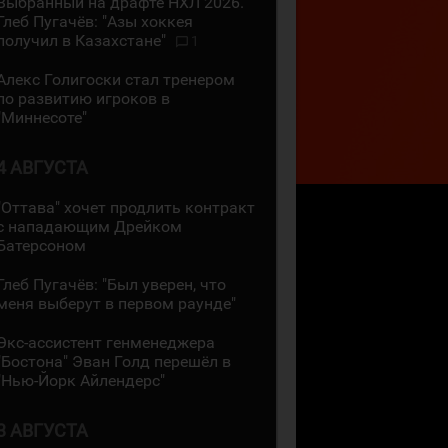
Выбранный на драфте НХЛ 2026.
Глеб Пугачёв: "Азы хоккея
получил в Казахстане"
1
Алекс Голигоски стал тренером
по развитию игроков в
"Миннесоте"
4 АВГУСТА
"Оттава" хочет продлить контракт
с нападающим Дрейком
Батерсоном
Глеб Пугачёв: "Был уверен, что
меня выберут в первом раунде"
Экс-ассистент генменеджера
"Бостона" Эван Голд перешёл в
"Нью-Йорк Айлендерс"
3 АВГУСТА