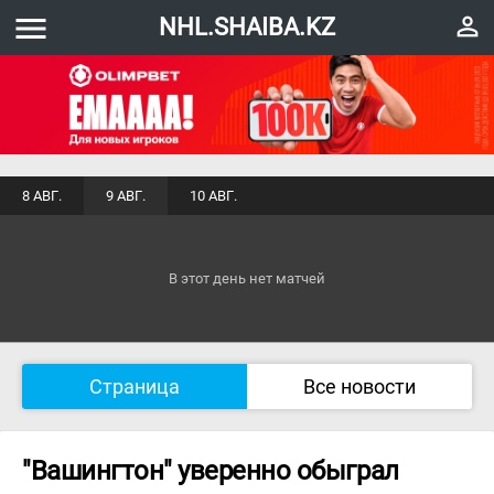
menu
perm_identity
NHL.SHAIBA.KZ
8 АВГ.
9 АВГ.
10 АВГ.
В этот день нет матчей
Страница
Все новости
"Вашингтон" уверенно обыграл