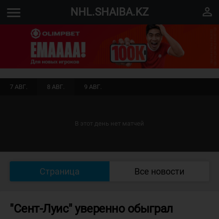
menu
perm_identity
NHL.SHAIBA.KZ
7 АВГ.
8 АВГ.
9 АВГ.
В этот день нет матчей
Страница
Все новости
"Сент-Луис" уверенно обыграл