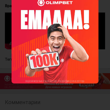
Вратари:
Хофер - Достал (Гибсон)
Теги:
Сент-Луис Блюз
Анахайм Дакс
Комментарии