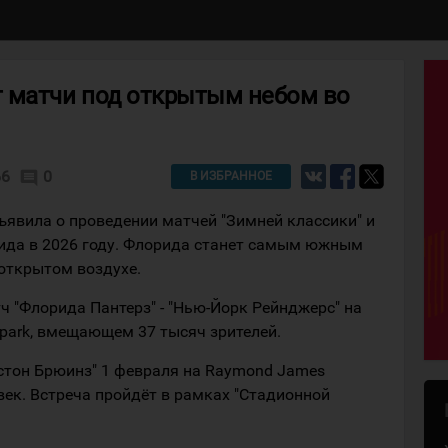
 матчи под открытым небом во
66
0
comment
В ИЗБРАННОЕ
ъявила о проведении матчей "Зимней классики" и
рида в 2026 году. Флорида станет самым южным
открытом воздухе.
тч "Флорида Пантерз" - "Нью-Йорк Рейнджерс" на
 park, вмещающем 37 тысяч зрителей.
остон Брюинз" 1 февраля на Raymond James
ек. Встреча пройдёт в рамках "Стадионной