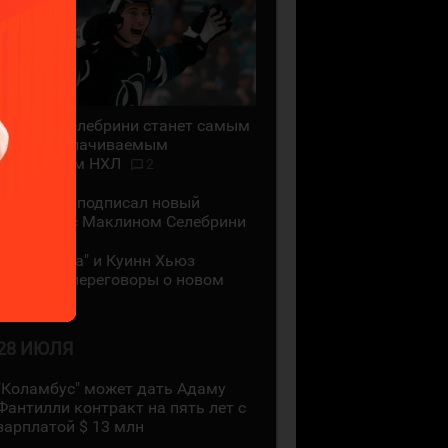
Маклин Селебрини станет самым
высокооплачиваемым
хоккеистом НХЛ
2
"Сан-Хосе" подписал новый
контракт с Маклином Селебрини
"Миннесота" и Куинн Хьюз
проведут переговоры о новом
контракте
28 ИЮЛЯ
"Коламбус" может дать Адаму
Фантилли контракт на пять лет с
зарплатой $ 13 млн