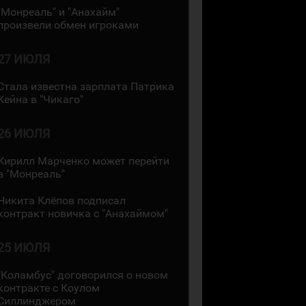
"Монреаль" и "Анахайм"
произвели обмен игроками
27 ИЮЛЯ
Стала известна зарплата Патрика
Кейна в "Чикаго"
26 ИЮЛЯ
Кирилл Марченко может перейти
в "Монреаль"
Никита Клёпов подписал
контракт новичка с "Анахаймом"
25 ИЮЛЯ
"Коламбус" договорился о новом
контракте с Коулом
Силлинджером