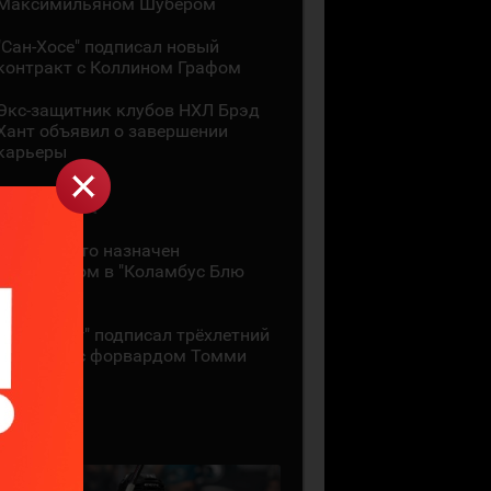
Максимильяном Шубером
"Сан-Хосе" подписал новый
контракт с Коллином Графом
Экс-защитник клубов НХЛ Брэд
Хант объявил о завершении
карьеры
1 АВГУСТА
Дон Гранато назначен
ассистентом в "Коламбус Блю
Джекетс"
"Питтсбург" подписал трёхлетний
контракт с форвардом Томми
Новаком
29 ИЮЛЯ