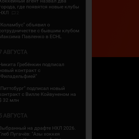
Хоккейный агент назвал два
города, где появятся новые клубы
НХЛ
2
"Коламбус" объявил о
сотрудничестве с бывшим клубом
Максима Павленко в ECHL
7 АВГУСТА
Никита Гребёнкин подписал
новый контракт с
"Филадельфией"
"Питтсбург" подписал новый
контракт с Вилле Койвуненом на
$ 32 млн
5 АВГУСТА
Выбранный на драфте НХЛ 2026.
Глеб Пугачёв: "Азы хоккея