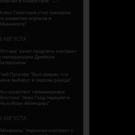
получил в Казахстане"
1
Алекс Голигоски стал тренером
по развитию игроков в
"Миннесоте"
4 АВГУСТА
"Оттава" хочет продлить контракт
с нападающим Дрейком
Батерсоном
Глеб Пугачёв: "Был уверен, что
меня выберут в первом раунде"
Экс-ассистент генменеджера
"Бостона" Эван Голд перешёл в
"Нью-Йорк Айлендерс"
3 АВГУСТА
"Монреаль" подписал контракт с