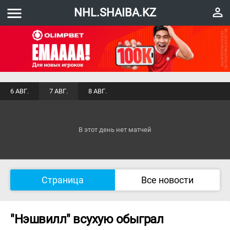
menu
perm_identity
NHL.SHAIBA.KZ
6 АВГ.
7 АВГ.
8 АВГ.
В этот день нет матчей
Страница
Все новости
"Нэшвилл" всухую обыграл