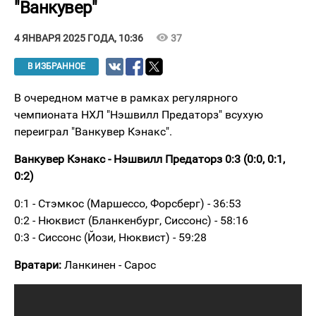
"Ванкувер"
visibility
37
4 ЯНВАРЯ 2025 ГОДА, 10:36
В ИЗБРАННОЕ
В очередном матче в рамках регулярного
чемпионата НХЛ "Нэшвилл Предаторз" всухую
переиграл "Ванкувер Кэнакс".
Ванкувер Кэнакс - Нэшвилл Предаторз 0:3 (0:0, 0:1,
0:2)
0:1 - Стэмкос (Маршессо, Форсберг) - 36:53
0:2 - Нюквист (Бланкенбург, Сиссонс) - 58:16
0:3 - Сиссонс (Йози, Нюквист) - 59:28
Вратари:
Ланкинен - Сарос