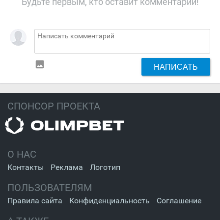
Будьте первым, кто оставит комментарий!
insert_photo
НАПИСАТЬ
СПОНСОР ПРОЕКТА
О НАС
Контакты
Реклама
Логотип
ПОЛЬЗОВАТЕЛЯМ
Правила сайта
Конфиденциальность
Соглашение