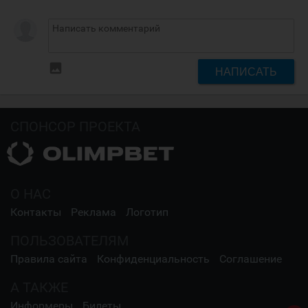
insert_photo
НАПИСАТЬ
СПОНСОР ПРОЕКТА
О НАС
Контакты
Реклама
Логотип
ПОЛЬЗОВАТЕЛЯМ
Правила сайта
Конфиденциальность
Соглашение
А ТАКЖЕ
Информеры
Билеты