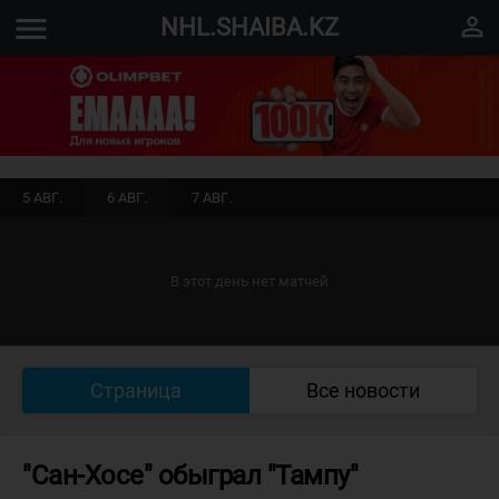
menu
perm_identity
NHL.SHAIBA.KZ
5 АВГ.
6 АВГ.
7 АВГ.
В этот день нет матчей
Страница
Все новости
"Сан-Хосе" обыграл "Тампу"