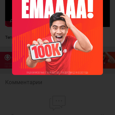
Теги:
Вегас Голден Найтс
Анахайм Дакс
Комментарии