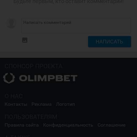
Будьте первым, кто оставит комментарий!
insert_photo
НАПИСАТЬ
СПОНСОР ПРОЕКТА
О НАС
Контакты
Реклама
Логотип
ПОЛЬЗОВАТЕЛЯМ
Правила сайта
Конфиденциальность
Соглашение