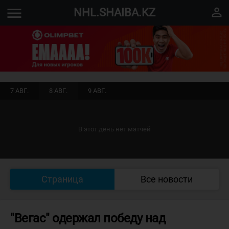
menu
perm_identity
NHL.SHAIBA.KZ
7 АВГ.
8 АВГ.
9 АВГ.
В этот день нет матчей
Страница
Все новости
"Вегас" одержал победу над