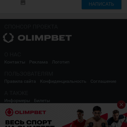
insert_photo
НАПИСАТЬ
СПОНСОР ПРОЕКТА
О НАС
Контакты
Реклама
Логотип
ПОЛЬЗОВАТЕЛЯМ
Правила сайта
Конфиденциальность
Соглашение
А ТАКЖЕ
Информеры
Билеты
СОЦИАЛЬНЫЕ СЕТИ