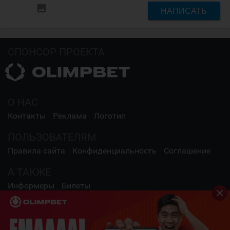
insert_photo
НАПИСАТЬ
СПОНСОР ПРОЕКТА
О НАС
Контакты
Реклама
Логотип
ПОЛЬЗОВАТЕЛЯМ
Правила сайта
Конфиденциальность
Соглашение
А ТАКЖЕ
Информеры
Билеты
СОЦИАЛЬНЫЕ СЕТИ