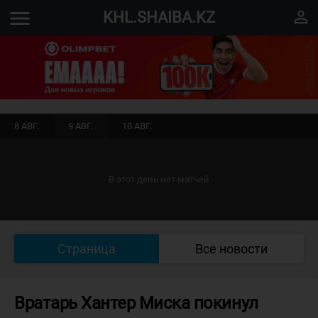
menu
perm_identity
KHL.SHAIBA.KZ
8 АВГ.
9 АВГ.
10 АВГ.
В этот день нет матчей
Страница
Все новости
Вратарь Хантер Миска покинул