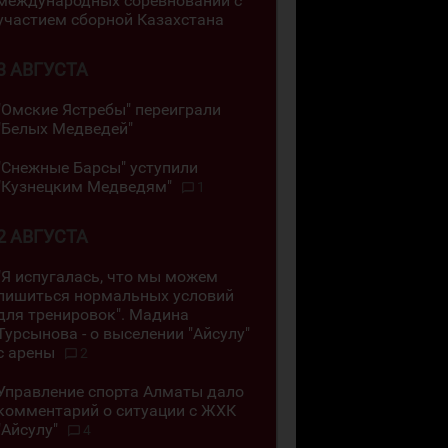
международных соревнований с
участием сборной Казахстана
3 АВГУСТА
"Омские Ястребы" переиграли
"Белых Медведей"
"Снежные Барсы" уступили
"Кузнецким Медведям"
1
2 АВГУСТА
"Я испугалась, что мы можем
лишиться нормальных условий
для тренировок". Мадина
Турсынова - о выселении "Айсулу"
с арены
2
Управление спорта Алматы дало
комментарий о ситуации с ЖХК
"Айсулу"
4