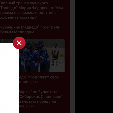
Главный тренер женского
"Торпедо" Мария Федоренко: "Мы
делаем всё возможное, чтобы
сохранить команду"
"Кузнецкие Медведи" проиграли
"Белым Медведям"
ЖХК "Торпедо" продолжит своё
существование
14
"Снежные Барсы" по буллитам
обыграли "Сибирских Снайперов"
и одержали первую победу на
Кубке G-Drive
14