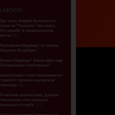
6 АВГУСТА
Два очка Андрея Буяльского
помогли "Полонии" обыграть
"Ястшембе" в предсезонном
матче
1
"Кузнецкие Медведи" уступили
"Омским Ястребам"
"Белые Медведи" взяли верх над
"Сибирскими Снайперами"
Казахстанка стала помощником
главного тренера канадской
команды
1
15-летний казахстанец Данэль
Рамазанов стал игроком
канадского клуба
2
США разгромили Германию на