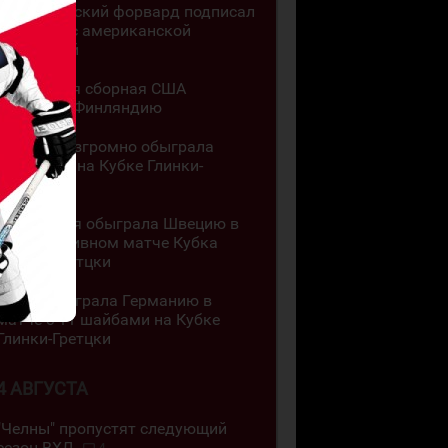
Казахстанский форвард подписал
контракт с американской
академией
Юниорская сборная США
обыграла Финляндию
Канада разгромно обыграла
Словакию на Кубке Глинки-
Гретцки
Швейцария обыграла Швецию в
результативном матче Кубка
Глинки-Гретцки
Чехия обыграла Германию в
матче с 11 шайбами на Кубке
Глинки-Гретцки
4 АВГУСТА
"Челны" пропустят следующий
сезон ВХЛ