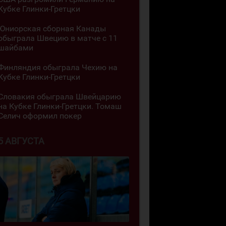
Кубке Глинки-Гретцки
Юниорская сборная Канады
обыграла Швецию в матче с 11
шайбами
Финляндия обыграла Чехию на
Кубке Глинки-Гретцки
Словакия обыграла Швейцарию
на Кубке Глинки-Гретцки. Томаш
Селич оформил покер
5 АВГУСТА