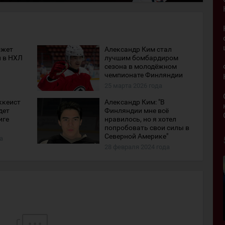
ожет
Александр Ким стал
 в НХЛ
лучшим бомбардиром
сезона в молодёжном
чемпионате Финляндии
25 марта 2026 года
ккеист
Александр Ким: "В
дет
Финляндии мне всё
иге
нравилось, но я хотел
попробовать свои силы в
Северной Америке"
а
28 февраля 2024 года