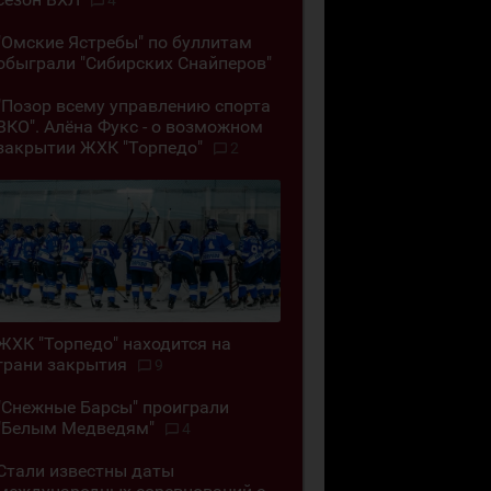
4
"Омские Ястребы" по буллитам
обыграли "Сибирских Снайперов"
"Позор всему управлению спорта
ВКО". Алёна Фукс - о возможном
закрытии ЖХК "Торпедо"
2
ЖХК "Торпедо" находится на
грани закрытия
9
"Снежные Барсы" проиграли
"Белым Медведям"
4
Стали известны даты