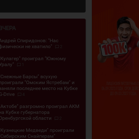
ВЧЕРА
Андрей Спиридонов: "Нас
физически не хватило"
2
"Кулагер" проиграл "Южному
Уралу"
1
"Снежные Барсы" всухую
проиграли "Омским Ястребам" и
заняли последнее место на Кубке
G-Drive
4
"Актобе" разгромно проиграл АКМ
на Кубке губернатора
Оренбургской области
2
"Кузнецкие Медведи" проиграли
"Сибирским Снайперам"