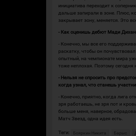
инициатива переходит к соперник
дальше запирали в зоне. Плюс, к
закрывает зону, меняется. Это в
- Как оценишь дебют Мади Дихан
- Конечно, мы все его поддержив
раскатку, чтобы он почувствовал 
опытный, на чемпионате мира уже 
тоже неплохая. Поэтому сегодня н
- Нельзя не спросить про предст
когда узнал, что станешь участн
- Конечно, приятно, когда лига о
зря работаешь, не зря пот и кро
больше меня, наверное, обрадов
Матч Звезд, одна идея есть.
Теги:
Бояркин Никита
Барыс