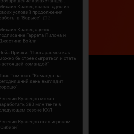
"Возвращение казахстанцев".
Михаил Кравец назвал одно из
своих условий продолжения
работы в "Барысе"
2
Михаил Кравец оценил
подписание Гаррета Пилона и
Джастина Бэйли
Чейз Приски: "Постараемся как
можно быстрее сыграться и стать
настоящей командой"
Тайс Томпсон: "Команда на
сегодняшний день выглядит
хорошо"
Евгений Кузнецов может
заработать 380 млн тенге в
следующем сезоне КХЛ
Евгений Кузнецов стал игроком
"Сибири"