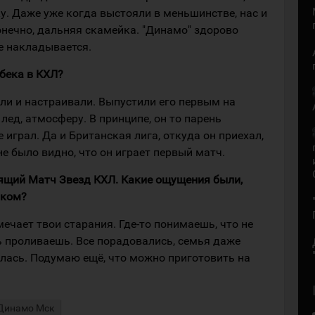
у. Даже уже когда выстояли в меньшинстве, нас и
онечно, дальняя скамейка. "Динамо" здорово
се накладывается.
бека в КХЛ?
али и настраивали. Выпустили его первым на
лед, атмосферу. В принципе, он то парень
играл. Да и Британская лига, откуда он приехал,
е было видно, что он играет первый матч.
оящий Матч Звезд КХЛ. Какие ощущения были,
иком?
тмечает твои старания. Где-то понимаешь, что не
вь проливаешь. Все порадовались, семья даже
алась. Подумаю ещё, что можно приготовить на
Динамо Мск