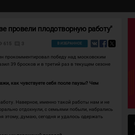
узе провели плодотворную работу"
lity
615
3
comment
В ИЗБРАННОЕ
кин прокомментировал победу над московским
разил 39 бросков и в третий раз в текущем сезоне
кажи, как чувствуете себя после паузы? Чем
работу. Наверное, именно такой работы нам и не
орально отдохнули, с семьями побыли, набрались
я этому, думаю, сегодня и удалось одержать