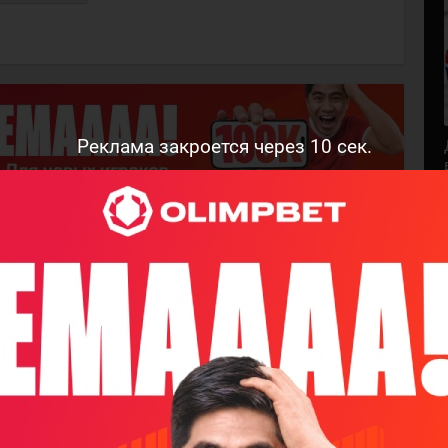
Реклама закроется через
9
сек.
Андрей
Никита Бояркин признан
анет
лучшим хоккеистом
Казахстана
на на
20 сентября 2025 года
Всегда
"Основной план".
на
Отправленный в "Номад"
овне с
Никита Бояркин
х стран"
рассказал, что хочет