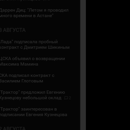
Даррен Диц: "Летом я проводил
много времени в Астане"
3 АВГУСТА
"Лада" подписала пробный
контракт с Дмитрием Шикиным
ЦСКА объявил о возвращении
Максима Мамина
СКА подписал контракт с
Василием Глотовым
"Трактор" предложил Евгению
Кузнецову небольшой оклад
2
"Трактор" заинтересован в
подписании Евгения Кузнецова
2 АВГУСТА