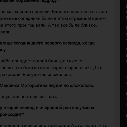
 восьми поражений подряд?
матчи мы хорошо провели. Единственное, не хватало
сильные соперники были в этом отрезке. В каких-
за этого проигрывали. А так все было близко.
вали.
 конце сегодняшнего первого периода, когда
ину.
айба попадает в край блина, и тяжело
Хорошо, что быстро смог сориентироваться. Да и
аховали. Всё удачно сложилось.
ля Максима Моторыгина неудачно сложилось.
 ловушкой пытался сыграть.
у второй период в очередной раз получился
роисходит?
и подряд в меньшинстве играли. А это значит, что