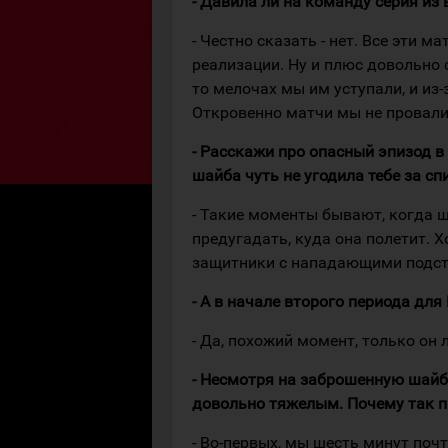
- Давила ли на команду серия из
- Честно сказать - нет. Все эти 
реализации. Ну и плюс довольно 
то мелочах мы им уступали, и из-
Откровенно матчи мы не провали
- Расскажи про опасный эпизод в
шайба чуть не угодила тебе за сп
- Такие моменты бывают, когда ш
предугадать, куда она полетит. 
защитники с нападающими подстр
- А в начале второго периода д
- Да, похожий момент, только он
- Несмотря на заброшенную шайб
довольно тяжелым. Почему так п
- Во-первых, мы шесть минут почт