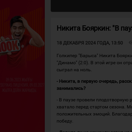
Никита Бояркин: "В па
visibi
18 ДЕКАБРЯ 2024 ГОДА, 13:50
Голкипер "Барыса" Никита Бояр
"Динамо" (2:0). В этой игре он от
сыграл на ноль.
- Никита, в первую очередь, расс
занимались?
- В паузе провели плодотворную 
хватало перед стартом сезона. М
положительных эмоций. Благодар
победу.