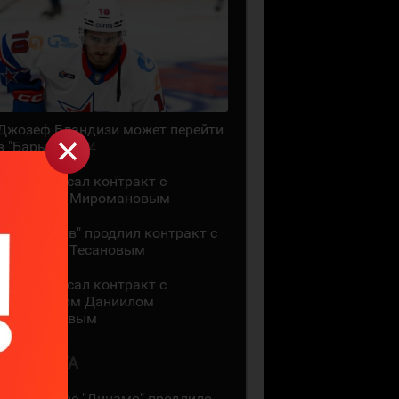
Джозеф Бландизи может перейти
в "Барыс"
14
СКА подписал контракт с
Даниилом Миромановым
"Локомотив" продлил контракт с
Даниилом Тесановым
СКА подписал контракт с
защитником Даниилом
Миромановым
6 АВГУСТА
Московское "Динамо" продлило