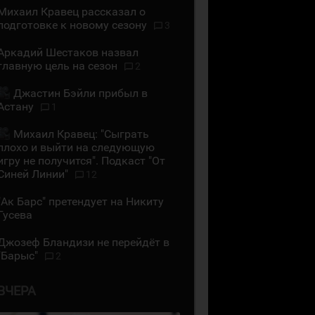
Михаил Кравец рассказал о
подготовке к новому сезону
3
Аркадий Шестаков назвал
главную цель на сезон
2
Джастин Бэйли прибыл в
Астану
1
Михаил Кравец: "Сыграть
плохо и выйти на следующую
игру не получится". Подкаст "От
Синей Линии"
12
"Ак Барс" претендует на Никиту
Гусева
Джозеф Бландизи не перейдёт в
"Барыс"
2
ВЧЕРА