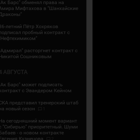
"Ак Барс" обменял права на
Амира Мифтахова в "Шанхайские
Драконы"
36-летний Пётр Хохряков
подписал пробный контракт с
"Нефтехимиком"
"Адмирал" расторгнет контракт с
Никитой Сошниковым
4 АВГУСТА
"Ак Барс" может подписать
контракт с Эвандером Кейном
СКА представил тренерский штаб
на новый сезон
1
На сегодняшний момент вариант
с "Сибирью" приоритетный. Шуми
Бабаев - о новом контракте
Евгения Кузнецова
2