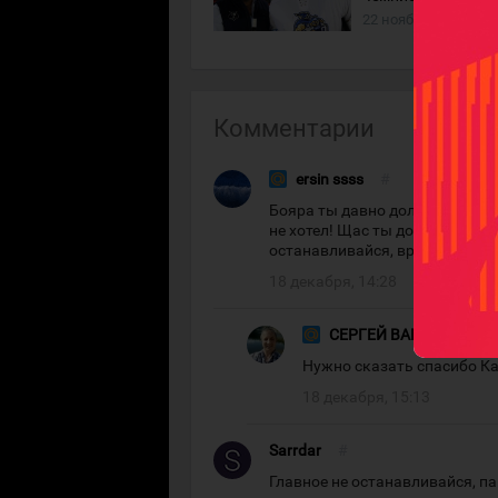
22 ноября 2023 года
Комментарии
ersin ssss
#
Бояра ты давно должен был бы
не хотел! Щас ты доказал это !
останавливайся, вроде тренер 
18 декабря, 14:28
СЕРГЕЙ ВАНИН
#
Нужно сказать спасибо Ка
18 декабря, 15:13
Sarrdar
#
Главное не останавливайся, па