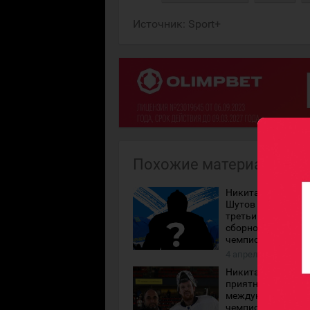
Источник:
Sport+
Похожие материалы
Никита Бояркин, 
Шутов и...? Кто ст
третьим вратарём
сборной Казахста
чемпионате мира
4 апреля 2026 года
Никита Бояркин: "
приятно сыграть 
международном ур
чемпионами други