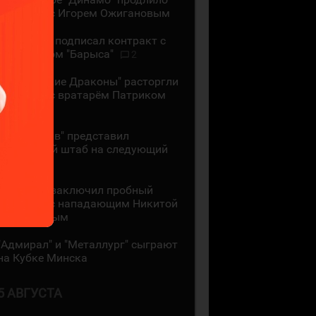
контракт с Игорем Ожигановым
"Адмирал" подписал контракт с
экс-игроком "Барыса"
2
"Шанхайские Драконы" расторгли
контракт с вратарём Патриком
Рыбаром
"Локомотив" представил
тренерский штаб на следующий
сезон
"Трактор" заключил пробный
контракт с нападающим Никитой
Сошниковым
"Адмирал" и "Металлург" сыграют
на Кубке Минска
5 АВГУСТА