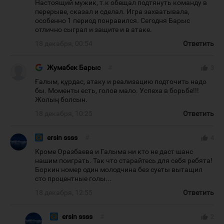
Настоящий мужик, т.к обещал подтянуть команду в
перерыве, сказал и сделал. Игра захватывала,
особенно 1 период понравился. Сегодня Барыс
отлично сыграл и защите и в атаке.
18 декабря, 00:54
Ответить
Жумабек Барыс
#
thumb_up
3
Ғалым, құрдас, атаку и реализацию подточить надо
бы. Моменты есть, голов мало. Успеха в борьбе!!!
Жолың болсын.
18 декабря, 10:25
Ответить
ersin ssss
#
thumb_up
4
Кроме Оразбаева и Галыма ни кто не даст шанс
нашим поиграть. Так что старайтесь для себя ребята!
Боркин номер один молодчина без суеты вытащил
сто процентные голы...
18 декабря, 12:55
Ответить
ersin ssss
#
thumb_up
2