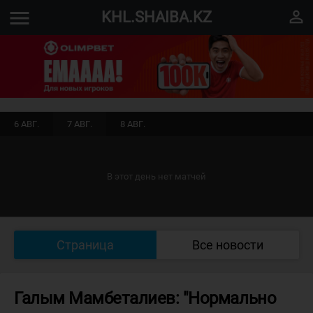
menu
perm_identity
KHL.SHAIBA.KZ
6 АВГ.
7 АВГ.
8 АВГ.
В этот день нет матчей
Страница
Все новости
Галым Мамбеталиев: "Нормально