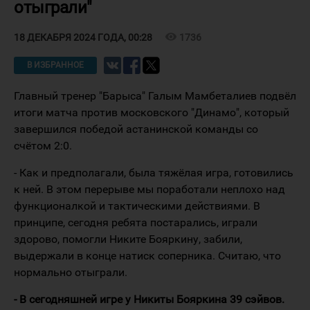
отыграли"
visibility
1736
18 ДЕКАБРЯ 2024 ГОДА, 00:28
В ИЗБРАННОЕ
Главный тренер "Барыса" Галым Мамбеталиев подвёл
итоги матча против московского "Динамо", который
завершился победой астанинской команды со
счётом 2:0.
- Как и предполагали, была тяжёлая игра, готовились
к ней. В этом перерыве мы поработали неплохо над
функционалкой и тактическими действиями. В
принципе, сегодня ребята постарались, играли
здорово, помогли Никите Бояркину, забили,
выдержали в конце натиск соперника. Считаю, что
нормально отыграли.
- В сегодняшней игре у Никиты Бояркина 39 сэйвов.