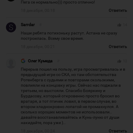
Пега се нормально))) просто отлично!
18 декабря, 00:18
Ответить
Sarrdar
#
thumb_up
14
Наши ребята потихоньку растут. Астана не сразу
построилась. Всему свое время.
18 декабря, 00:21
Ответить
Олег Кумеда
#
thumb_up
12
Перерыв пошел на пользу, игра просматривалась и в
предыдущей игре со СКА, но там обстоятельства
Ротенберга с судьями и повторами скользкими,
повлияли на концовку игры. Сейчас нас поджали в
третьем, но выстояли. Спасибо Бояркину и
Бурдасову, который откровенно просто бросил во
вратаря, а тот птичек ловил, в первом случае, во
втором хладнокровно лопатой не промахнулся. А
сколько хороших моментов не использовали..
давайте восстанавливайтесь и Кунь-луню от души
накидайте, пора уже )..
18 декабря, 00:24
Ответить