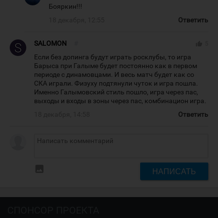
Бояркин!!!
18 декабря, 12:55
Ответить
SALOMON
#
thumb_up
5
Если без допинга будут играть росклубы, то игра
Барыса при Галыме будет постоянно как в первом
периоде с динамовцами. И весь матч будет как со
СКА играли. Физуху подтянули чуток и игра пошла.
Именно Галымовский стиль пошло, игра через пас,
выходы и входы в зоны через пас, комбинацион игра.
18 декабря, 14:58
Ответить
insert_photo
НАПИСАТЬ
СПОНСОР ПРОЕКТА