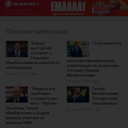
Похожие материалы
"Барыс"
Стала известна
расторгнет
контракт с
Галымом
многомиллионная сумма
Мамбеталиевым и выплатит
компенсации за досрочную
компенсацию
отставку Галыма
29 июля 2025 года
Мамбеталиева
15 июля 2025 года
"Увидели все
Галым
проблемы,
Мамбеталиев:
которые у нас
"Сегодня игра
есть". Нурлан
понравилась"
Оразбаев, Галым
22 марта 2025 года
Мамбеталиев и Андрей
Шаянов ответили на
вопросы СМИ