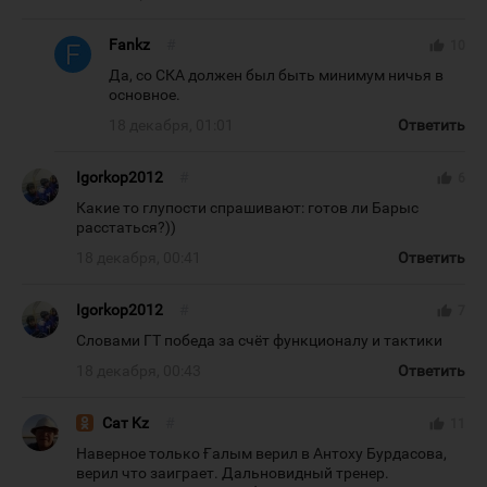
Fankz
#
thumb_up
10
Да, со СКА должен был быть минимум ничья в
основное.
18 декабря, 01:01
Ответить
Igorkop2012
#
thumb_up
6
Какие то глупости спрашивают: готов ли Барыс
расстаться?))
18 декабря, 00:41
Ответить
Igorkop2012
#
thumb_up
7
Словами ГТ победа за счёт функционалу и тактики
18 декабря, 00:43
Ответить
Сат Kz
#
thumb_up
11
Наверное только Ғалым верил в Антоху Бурдасова,
верил что заиграет. Дальновидный тренер.