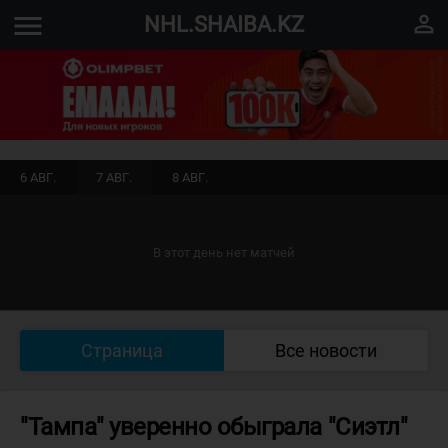
menu
perm_identity
NHL.SHAIBA.KZ
6 АВГ.
7 АВГ.
8 АВГ.
В этот день нет матчей
Страница
Все новости
"Тампа" уверенно обыграла "Сиэтл"