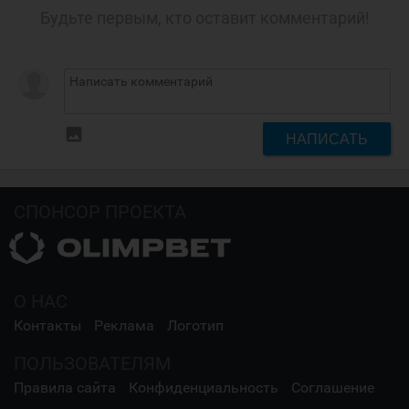
Будьте первым, кто оставит комментарий!
insert_photo
НАПИСАТЬ
СПОНСОР ПРОЕКТА
О НАС
Контакты
Реклама
Логотип
ПОЛЬЗОВАТЕЛЯМ
Правила сайта
Конфиденциальность
Соглашение