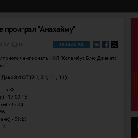
е проиграл "Анахайму"
lity
27
0
comment
В ИЗБРАННОЕ
улярного чемпионата НХЛ "Коламбус Блю Джекетс"
кс".
с 3:4 ОТ (2:1, 0:1, 1:1, 0:1)
- 16:33
) - 17:09 ГБ
ье) - 17:43
:56
анк) - 51:25
:14