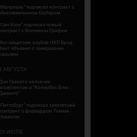
"Монреаль" подписал контракт с
Максимильяном Шубером
"Сан-Хосе" подписал новый
контракт с Коллином Графом
Экс-защитник клубов НХЛ Брэд
Хант объявил о завершении
карьеры
1 АВГУСТА
Дон Гранато назначен
ассистентом в "Коламбус Блю
Джекетс"
"Питтсбург" подписал трёхлетний
контракт с форвардом Томми
Новаком
29 ИЮЛЯ