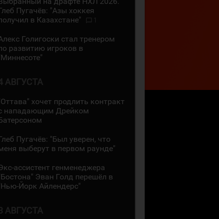
Выбранный на драфте НХЛ 2026.
Глеб Пугачёв: "Азы хоккея
получил в Казахстане"
1
Алекс Голигоски стал тренером
по развитию игроков в
"Миннесоте"
4 АВГУСТА
"Оттава" хочет продлить контракт
с нападающим Дрейком
Батерсоном
Глеб Пугачёв: "Был уверен, что
меня выберут в первом раунде"
Экс-ассистент генменеджера
"Бостона" Эван Голд перешёл в
"Нью-Йорк Айлендерс"
3 АВГУСТА