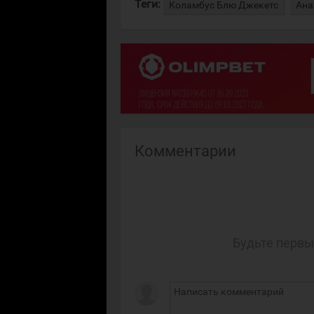
Теги:
Коламбус Блю Джекетс
Ана
Комментарии
Будьте первы