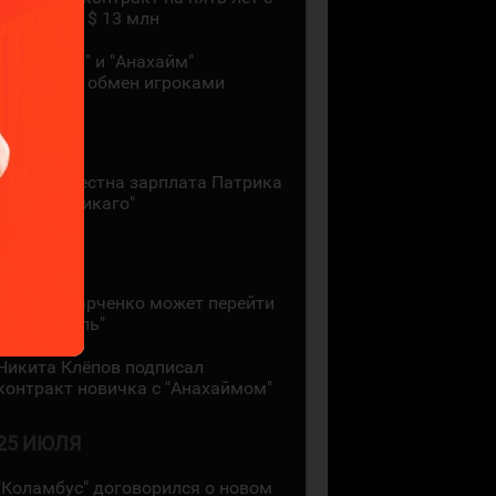
зарплатой $ 13 млн
"Монреаль" и "Анахайм"
произвели обмен игроками
27 ИЮЛЯ
Стала известна зарплата Патрика
Кейна в "Чикаго"
26 ИЮЛЯ
Кирилл Марченко может перейти
в "Монреаль"
Никита Клёпов подписал
контракт новичка с "Анахаймом"
25 ИЮЛЯ
"Коламбус" договорился о новом