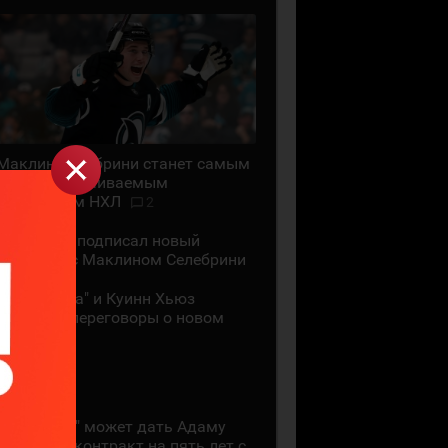
Маклин Селебрини станет самым
высокооплачиваемым
хоккеистом НХЛ
2
"Сан-Хосе" подписал новый
контракт с Маклином Селебрини
"Миннесота" и Куинн Хьюз
проведут переговоры о новом
контракте
28 ИЮЛЯ
"Коламбус" может дать Адаму
Фантилли контракт на пять лет с