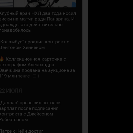
Клубный врач НХЛ два года носил
виски на матчи ради Панарина. И
однажды это действительно
понадобилось
"Коламбус" продлил контракт с
Дэнтоном Хейненом
Коллекционная карточка с
автографом Александра
Овечкина продана на аукционе за
119 млн тенге
1
22 ИЮЛЯ
"Даллас" превысил потолок
зарплат после подписания
контракта с Джейсоном
Робертсоном
Патрик Кейн достиг