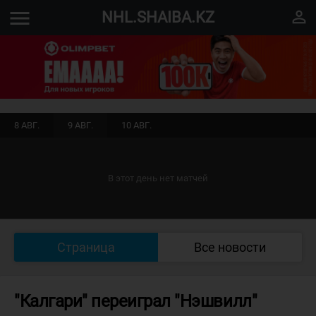
menu
perm_identity
NHL.SHAIBA.KZ
8 АВГ.
9 АВГ.
10 АВГ.
В этот день нет матчей
Страница
Все новости
"Калгари" переиграл "Нэшвилл"