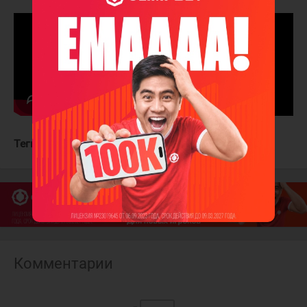
Теги:
Нэшвилл Предаторз
Калгари Флэймз
Комментарии