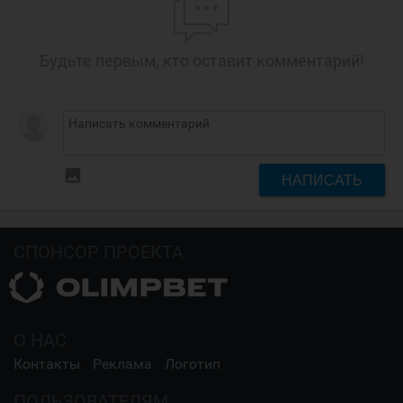
Будьте первым, кто оставит комментарий!
insert_photo
НАПИСАТЬ
СПОНСОР ПРОЕКТА
О НАС
Контакты
Реклама
Логотип
ПОЛЬЗОВАТЕЛЯМ