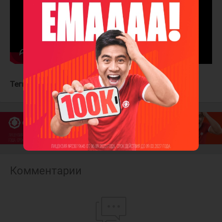
Теги:
Оттава Сенаторз
Нэшвилл Предаторз
Комментарии