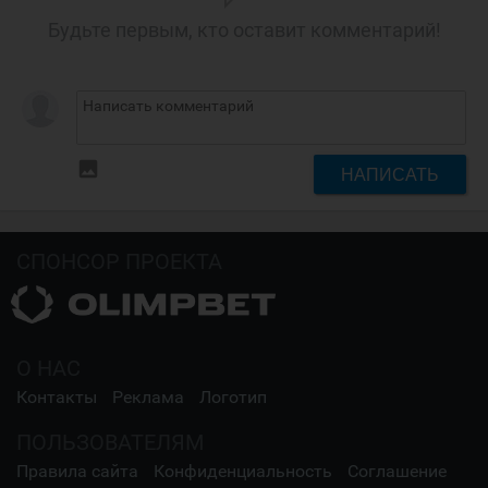
Будьте первым, кто оставит комментарий!
insert_photo
НАПИСАТЬ
СПОНСОР ПРОЕКТА
О НАС
Контакты
Реклама
Логотип
ПОЛЬЗОВАТЕЛЯМ
Правила сайта
Конфиденциальность
Соглашение