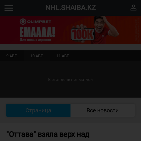
menu
perm_identity
NHL.SHAIBA.KZ
9 АВГ.
10 АВГ.
11 АВГ.
В этот день нет матчей
Страница
Все новости
"Оттава" взяла верх над