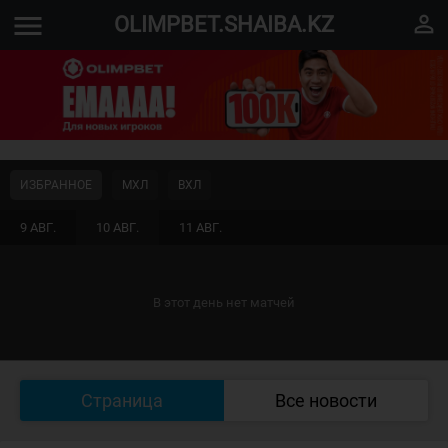
menu
perm_identity
OLIMPBET.SHAIBA.KZ
ИЗБРАННОЕ
МХЛ
ВХЛ
9 АВГ.
10 АВГ.
11 АВГ.
В этот день нет матчей
Страница
Все новости