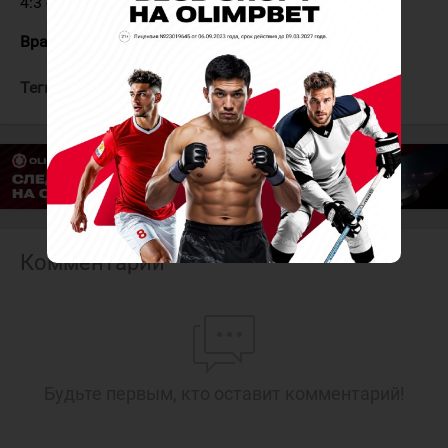
4:3 - Терехов (Шиксатдаров) - 58:29 ГБ
Вратари:
Сапрыкин - Чибизов
Теги:
Южный Урал
Нефтяник
Комментарии
Будьте первым, кто оставит комментарий!