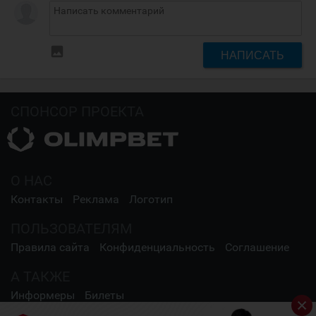
insert_photo
НАПИСАТЬ
СПОНСОР ПРОЕКТА
О НАС
Контакты
Реклама
Логотип
ПОЛЬЗОВАТЕЛЯМ
Правила сайта
Конфиденциальность
Соглашение
А ТАКЖЕ
Информеры
Билеты