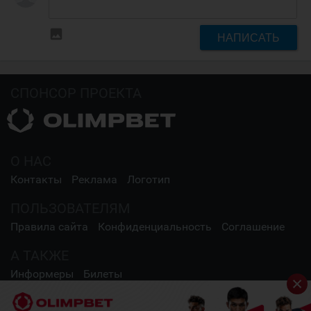
insert_photo
НАПИСАТЬ
СПОНСОР ПРОЕКТА
О НАС
Контакты
Реклама
Логотип
ПОЛЬЗОВАТЕЛЯМ
Правила сайта
Конфиденциальность
Соглашение
А ТАКЖЕ
Информеры
Билеты
СОЦИАЛЬНЫЕ СЕТИ