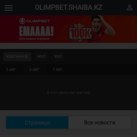
menu
perm_identity
OLIMPBET.SHAIBA.KZ
ИЗБРАННОЕ
МХЛ
ВХЛ
5 АВГ.
6 АВГ.
7 АВГ.
В этот день нет матчей
Страница
Все новости