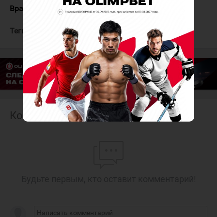
Вратари:
Новосёлов - Чибизов
Теги:
Горняк-УГМК
Нефтяник
Комментарии
Будьте первым, кто оставит комментарий!