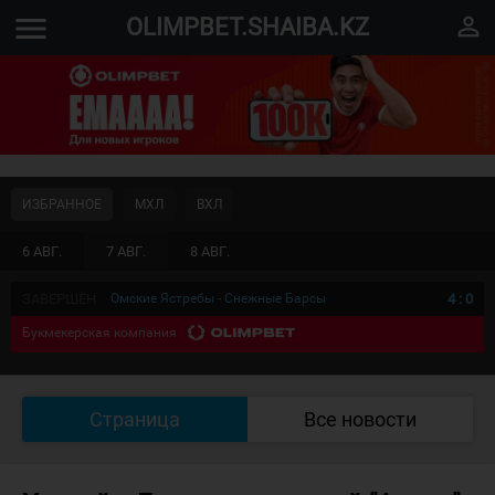
menu
perm_identity
OLIMPBET.SHAIBA.KZ
ИЗБРАННОЕ
МХЛ
ВХЛ
6 АВГ.
7 АВГ.
8 АВГ.
ЗАВЕРШЁН
Омские Ястребы - Снежные Барсы
4
:
0
Букмекерская компания
Страница
Все новости