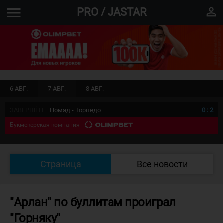
menu
perm_identity
PRO / JASTAR
6 АВГ.
7 АВГ.
8 АВГ.
ЗАВЕРШЁН
Номад - Торпедо
0
:
2
Букмекерская компания
Страница
Все новости
"Арлан" по буллитам проиграл
"Горняку"