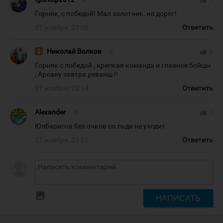
thumb_up
1
Горняк, с победой! Мал золотник, но дорог!
21 ноября, 23:06
Ответить
Николай Волков
#
thumb_up
2
Горняк с победой , крепкая команда и главное бойцы
, Арлану завтра реванш !!
21 ноября, 23:14
Ответить
Alexander
#
thumb_up
1
Юлбарисов без очков со льда не уходит
21 ноября, 23:21
Ответить
insert_photo
НАПИСАТЬ