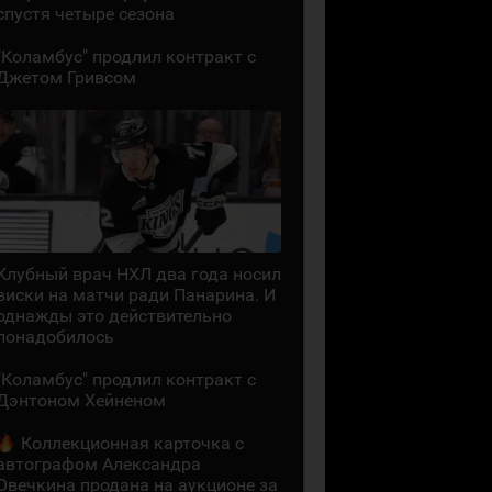
спустя четыре сезона
"Коламбус" продлил контракт с
Джетом Гривсом
Клубный врач НХЛ два года носил
виски на матчи ради Панарина. И
однажды это действительно
понадобилось
"Коламбус" продлил контракт с
Дэнтоном Хейненом
Коллекционная карточка с
автографом Александра
Овечкина продана на аукционе за