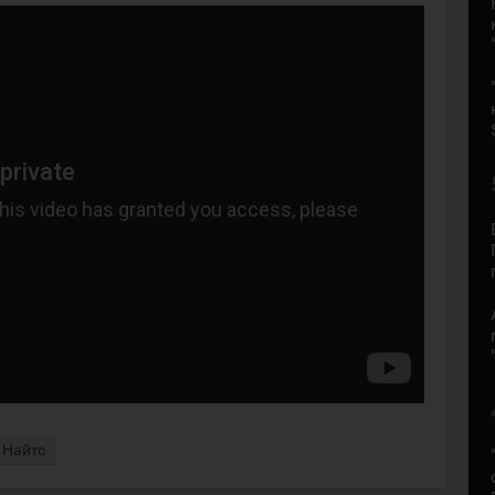
 Найтс