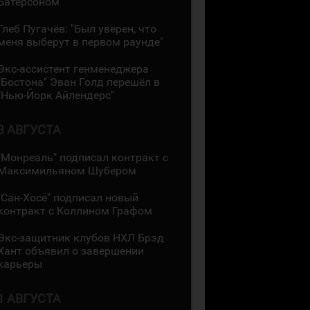
Батерсоном
Глеб Пугачёв: "Был уверен, что
меня выберут в первом раунде"
Экс-ассистент генменеджера
"Бостона" Эван Голд перешёл в
"Нью-Йорк Айлендерс"
3 АВГУСТА
"Монреаль" подписал контракт с
Максимильяном Шубером
"Сан-Хосе" подписал новый
контракт с Коллином Графом
Экс-защитник клубов НХЛ Брэд
Хант объявил о завершении
карьеры
1 АВГУСТА