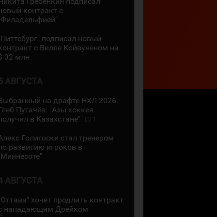
Никита Гребёнкин подписал
новый контракт с
"Филадельфией"
"Питтсбург" подписал новый
контракт с Вилле Койвуненом на
$ 32 млн
5 АВГУСТА
Выбранный на драфте НХЛ 2026.
Глеб Пугачёв: "Азы хоккея
получил в Казахстане"
1
Алекс Голигоски стал тренером
по развитию игроков в
"Миннесоте"
4 АВГУСТА
"Оттава" хочет продлить контракт
с нападающим Дрейком