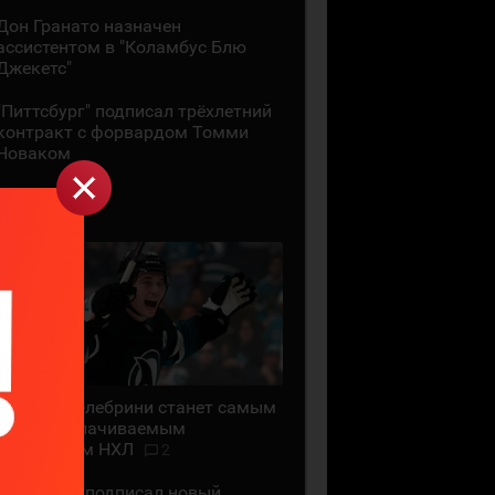
Дон Гранато назначен
ассистентом в "Коламбус Блю
Джекетс"
"Питтсбург" подписал трёхлетний
контракт с форвардом Томми
Новаком
29 ИЮЛЯ
Маклин Селебрини станет самым
высокооплачиваемым
хоккеистом НХЛ
2
"Сан-Хосе" подписал новый