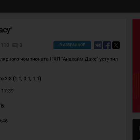
асу"
113
0
comment
В ИЗБРАННОЕ
улярного чемпионата НХЛ "Анахайм Дакс" уступил
2:3 (1:1, 0:1, 1:1)
 17:39
ГБ
9:46