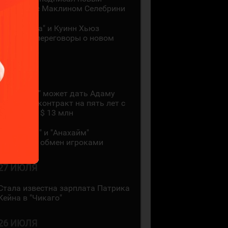
контракт с Маклином Селебрини
"Миннесота" и Куинн Хьюз
проведут переговоры о новом
контракте
28 ИЮЛЯ
"Коламбус" может дать Адаму
Фантилли контракт на пять лет с
зарплатой $ 13 млн
"Монреаль" и "Анахайм"
произвели обмен игроками
27 ИЮЛЯ
Стала известна зарплата Патрика
Кейна в "Чикаго"
26 ИЮЛЯ