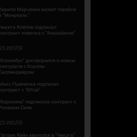
Кирилл Марченко может перейти
в "Монреаль"
Никита Клёпов подписал
контракт новичка с "Анахаймом"
25 ИЮЛЯ
"Коламбус" договорился о новом
контракте с Коулом
Силлинджером
Макс Пшеничка подписал
контракт с "Ютой"
"Каролина" подписала контракт с
Ронаном Сили
23 ИЮЛЯ
Патрик Кейн вернулся в "Чикаго"