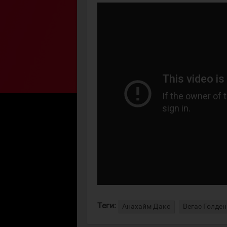
Теги:
Анахайм Дакс
Вегас Голден