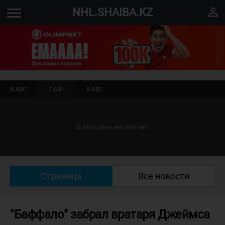
menu
perm_identity
NHL.SHAIBA.KZ
6 АВГ.
7 АВГ.
8 АВГ.
В этот день нет матчей
Страница
Все новости
"Баффало" забрал вратаря Джеймса