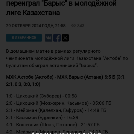
переиграл "Барыс" в молодёжной
лиге Казахстана
visibility
343
29 ОКТЯБРЯ 2024 ГОДА, 21:58
В ИЗБРАННОЕ
В домашнем матче в рамках регулярного
чемпионата молодёжной лиги Казахстана "Актобе" по
буллитам обыграл астанинский "Барыс".
МХК Актобе (Актобе) - МХК Барыс (Астана) 6:5 Б (3:1,
2:1, 0:3, 0:0, 1:0)
1:0 - Цихоцкий (Зубарев) - 00:58
2:0 - Цихоцкий (Мозжерин, Касымов) - 05:06 ГБ
2:1 - Мейрман (Қалелхан, Гафуров) - 14:48 ГБ
3:1 - Касымов (Едрёнкин) - 16:39
4:1 - Кошевник (Шпак, Потапов) - 21:57 ГБ
4:2 - Мейрман (Макаров, Левковец) - 24:16 ГБ
Реклама закроется через
8
сек.