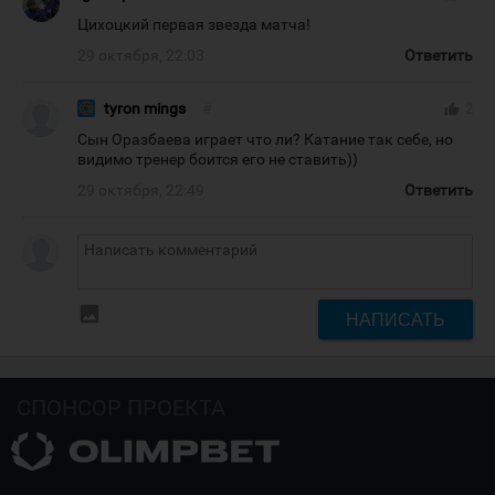
Цихоцкий первая звезда матча!
29 октября, 22:03
Ответить
tyron mings
#
thumb_up
2
Сын Оразбаева играет что ли? Катание так себе, но
видимо тренер боится его не ставить))
29 октября, 22:49
Ответить
insert_photo
НАПИСАТЬ
СПОНСОР ПРОЕКТА