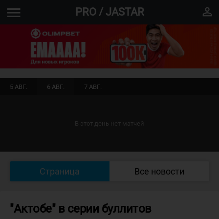
menu
perm_identity
PRO / JASTAR
5 АВГ.
6 АВГ.
7 АВГ.
В этот день нет матчей
Страница
Все новости
"Актобе" в серии буллитов