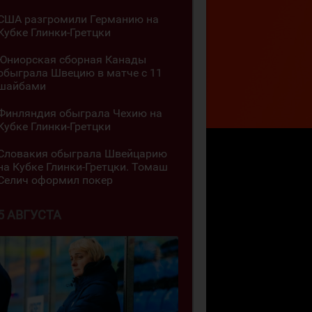
США разгромили Германию на
Кубке Глинки-Гретцки
Юниорская сборная Канады
обыграла Швецию в матче с 11
шайбами
Финляндия обыграла Чехию на
Кубке Глинки-Гретцки
Словакия обыграла Швейцарию
на Кубке Глинки-Гретцки. Томаш
Селич оформил покер
5 АВГУСТА