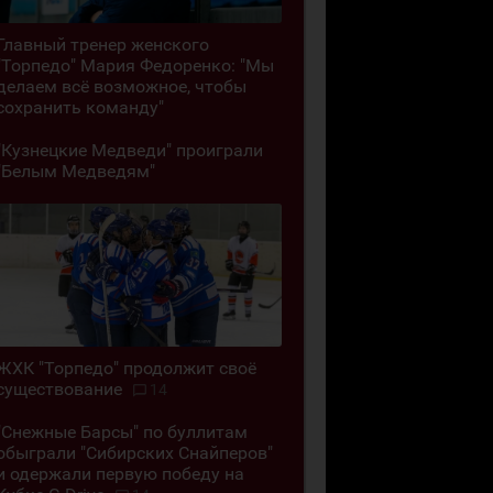
Главный тренер женского
"Торпедо" Мария Федоренко: "Мы
делаем всё возможное, чтобы
сохранить команду"
"Кузнецкие Медведи" проиграли
"Белым Медведям"
ЖХК "Торпедо" продолжит своё
существование
14
"Снежные Барсы" по буллитам
обыграли "Сибирских Снайперов"
и одержали первую победу на