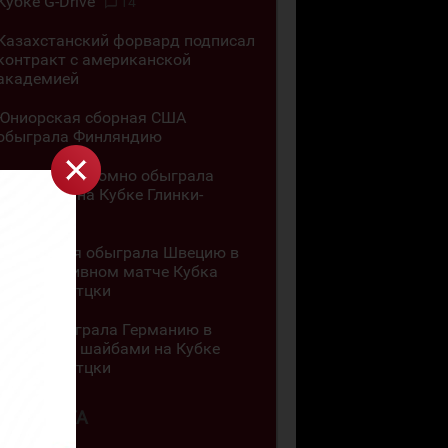
Кубке G-Drive
14
Казахстанский форвард подписал
контракт с американской
академией
Юниорская сборная США
обыграла Финляндию
Канада разгромно обыграла
Словакию на Кубке Глинки-
Гретцки
Швейцария обыграла Швецию в
результативном матче Кубка
Глинки-Гретцки
Чехия обыграла Германию в
матче с 11 шайбами на Кубке
Глинки-Гретцки
4 АВГУСТА