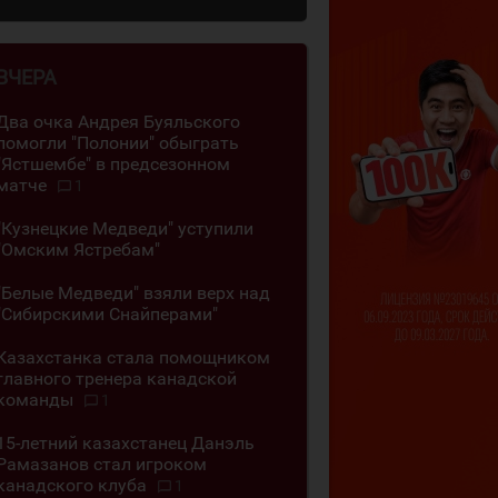
ВЧЕРА
Два очка Андрея Буяльского
помогли "Полонии" обыграть
"Ястшембе" в предсезонном
матче
1
"Кузнецкие Медведи" уступили
"Омским Ястребам"
"Белые Медведи" взяли верх над
"Сибирскими Снайперами"
Казахстанка стала помощником
главного тренера канадской
команды
1
15-летний казахстанец Данэль
Рамазанов стал игроком
канадского клуба
1