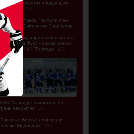
"Челны" пропустят следующий
сезон ВХЛ
4
"Омские Ястребы" по буллитам
обыграли "Сибирских Снайперов"
"Позор всему управлению спорта
ВКО". Алёна Фукс - о возможном
закрытии ЖХК "Торпедо"
2
ЖХК "Торпедо" находится на
грани закрытия
9
"Снежные Барсы" проиграли
"Белым Медведям"
4