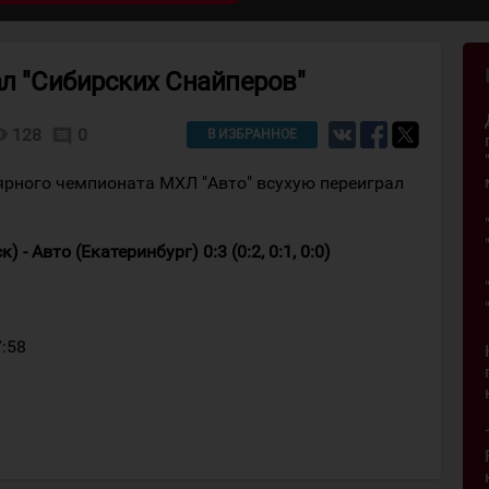
ал "Сибирских Снайперов"
lity
128
0
comment
В ИЗБРАННОЕ
ярного чемпионата МХЛ "Авто" всухую переиграл
- Авто (Екатеринбург) 0:3 (0:2, 0:1, 0:0)
7:58