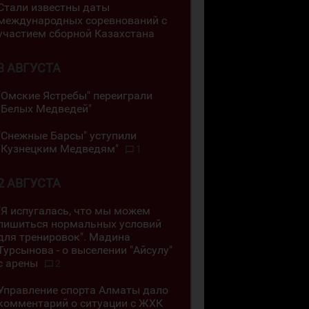
Стали известны даты
международных соревнований с
участием сборной Казахстана
3 АВГУСТА
"Омские Ястребы" переиграли
"Белых Медведей"
"Снежные Барсы" уступили
"Кузнецким Медведям"
1
2 АВГУСТА
"Я испугалась, что мы можем
лишиться нормальных условий
для тренировок". Мадина
Турсынова - о выселении "Айсулу"
с арены
2
Управление спорта Алматы дало
комментарий о ситуации с ЖХК