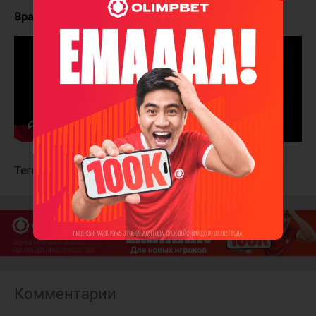
Вратари:
Сарос - Лайон
Теги:
Нэшвилл Предаторз
Детройт Ред Уингз
Комментарии