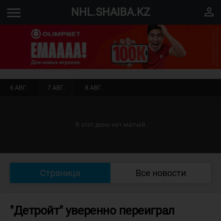
menu
perm_identity
NHL.SHAIBA.KZ
6 АВГ.
7 АВГ.
8 АВГ.
В этот день нет матчей
Страница
Все новости
"Детройт" уверенно переиграл