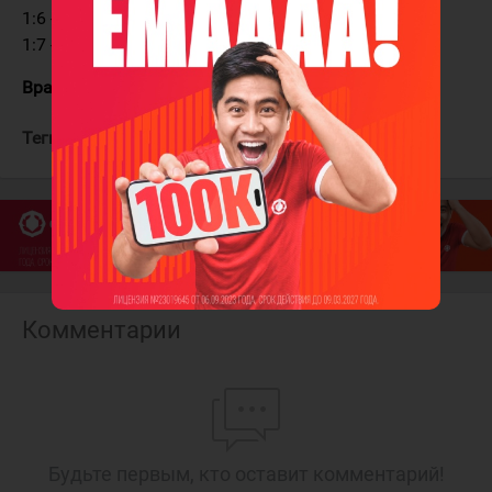
1:6 - Айдуков - 55:17
1:7 - Долгополов (Кушнеренко) - 56:44 ГМ
Вратари:
Челайдюк - Яковенко
Теги:
МХК Мунайшы
МХК Алматы
Комментарии
Будьте первым, кто оставит комментарий!