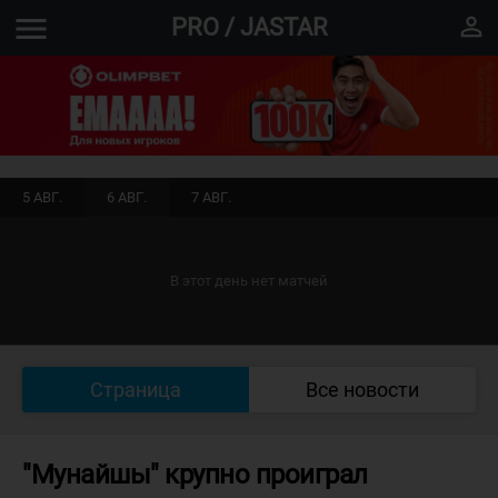
menu
perm_identity
PRO / JASTAR
5 АВГ.
6 АВГ.
7 АВГ.
В этот день нет матчей
Страница
Все новости
"Мунайшы" крупно проиграл