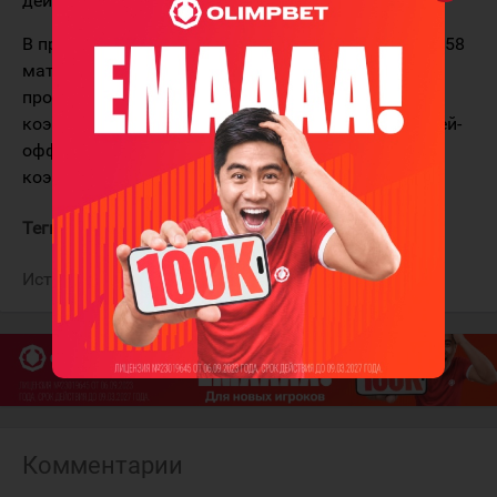
действующих вратарей.
В прошедшем сезоне 36-летний россиянин провёл 58
матчей в рамках регулярного чемпионата НХЛ,
процент отражённых бросков составил 91.5,
коэффициент надёжности - 2.37. В 24 встречах плей-
офф процент отражённых бросков равен 90.6,
коэффициент надёжности - 2.32.
Теги:
Бобровский Сергей
Флорида Пантерз
Источник:
NHL
Комментарии