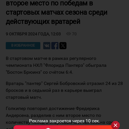
второе место по победам в
стартовых матчах сезона среди
действующих вратарей
visibility
70
9 ОКТЯБРЯ 2024 ГОДА, 12:03
В ИЗБРАННОЕ
В стартовом матче в рамках регулярного
чемпионата НХЛ "Флорида Пантерз" обыграла
"Бостон Брюинз" со счётом 6:4.
Вратарь "пантер" Сергей Бобровский отразил 24 из 28
бросков и в седьмой раз в карьере выиграл
стартовый матч.
Голкипер повторил достижение Фредерика
Андерсена, разделив с ним второе место по
Реклама закроется через
10
сек.
количеству побед в стартовых матчах сезона среди