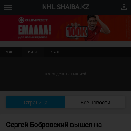
menu
perm_identity
NHL.SHAIBA.KZ
5 АВГ.
6 АВГ.
7 АВГ.
В этот день нет матчей
Страница
Все новости
Сергей Бобровский вышел на