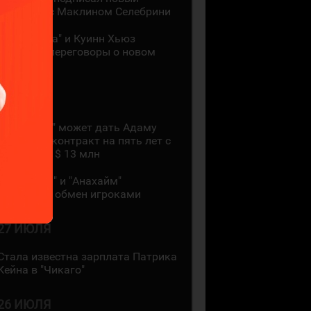
контракт с Маклином Селебрини
"Миннесота" и Куинн Хьюз
проведут переговоры о новом
контракте
28 ИЮЛЯ
"Коламбус" может дать Адаму
Фантилли контракт на пять лет с
зарплатой $ 13 млн
"Монреаль" и "Анахайм"
произвели обмен игроками
27 ИЮЛЯ
Стала известна зарплата Патрика
Кейна в "Чикаго"
26 ИЮЛЯ