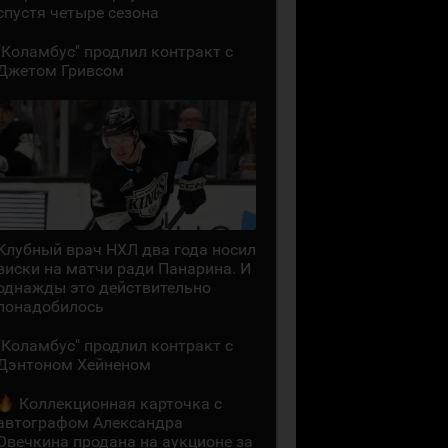
спустя четыре сезона
"Коламбус" продлил контракт с
Джетом Гривсом
Клубный врач НХЛ два года носил
виски на матчи ради Панарина. И
однажды это действительно
понадобилось
"Коламбус" продлил контракт с
Дэнтоном Хейненом
Коллекционная карточка с
автографом Александра
Овечкина продана на аукционе за