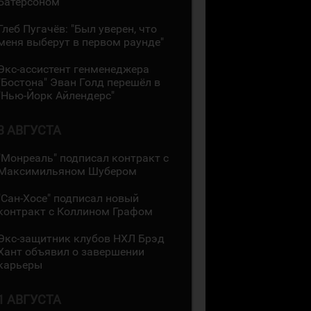
Батерсоном
Глеб Пугачёв: "Был уверен, что
меня выберут в первом раунде"
Экс-ассистент генменеджера
"Бостона" Эван Голд перешёл в
"Нью-Йорк Айлендерс"
3 АВГУСТА
"Монреаль" подписал контракт с
Максимильяном Шубером
"Сан-Хосе" подписал новый
контракт с Коллином Графом
Экс-защитник клубов НХЛ Брэд
Хант объявил о завершении
карьеры
1 АВГУСТА