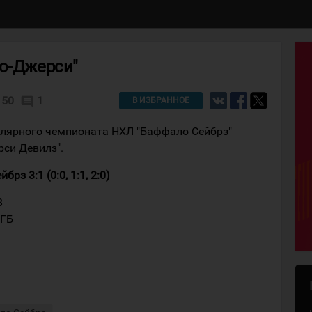
ью-Джерси"
50
1
comment
В ИЗБРАННОЕ
улярного чемпионата НХЛ "Баффало Сейбрз"
рси Девилз".
з 3:1 (0:0, 1:1, 2:0)
8
 ГБ