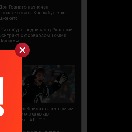
Дон Гранато назначен
ассистентом в "Коламбус Блю
Джекетс"
"Питтсбург" подписал трёхлетний
контракт с форвардом Томми
Новаком
29 ИЮЛЯ
Маклин Селебрини станет самым
высокооплачиваемым
хоккеистом НХЛ
2
"Сан-Хосе" подписал новый