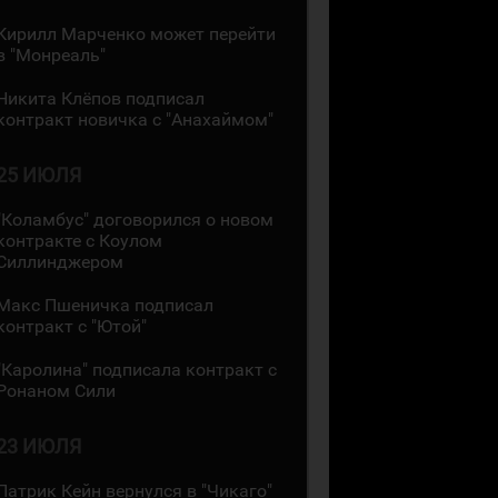
Кирилл Марченко может перейти
в "Монреаль"
Никита Клёпов подписал
контракт новичка с "Анахаймом"
25 ИЮЛЯ
"Коламбус" договорился о новом
контракте с Коулом
Силлинджером
Макс Пшеничка подписал
контракт с "Ютой"
"Каролина" подписала контракт с
Ронаном Сили
23 ИЮЛЯ
Патрик Кейн вернулся в "Чикаго"