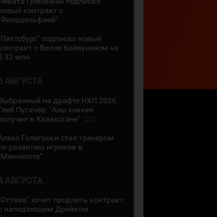
Никита Гребёнкин подписал
новый контракт с
"Филадельфией"
"Питтсбург" подписал новый
контракт с Вилле Койвуненом на
$ 32 млн
5 АВГУСТА
Выбранный на драфте НХЛ 2026.
Глеб Пугачёв: "Азы хоккея
получил в Казахстане"
1
Алекс Голигоски стал тренером
по развитию игроков в
"Миннесоте"
4 АВГУСТА
"Оттава" хочет продлить контракт
с нападающим Дрейком