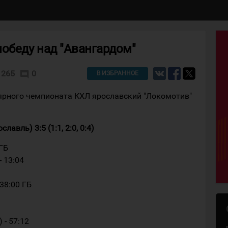
обеду над "Авангардом"
265
0
comment
В ИЗБРАННОЕ
лярного чемпионата КХЛ ярославский "Локомотив"
авль) 3:5 (1:1, 2:0, 0:4)
 ГБ
- 13:04
 38:00 ГБ
 - 57:12