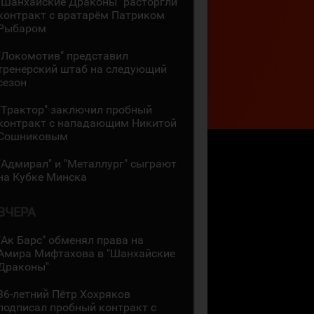
"Шанхайские Драконы" расторгли
контракт с вратарём Патриком
Рыбаром
"Локомотив" представил
тренерский штаб на следующий
сезон
"Трактор" заключил пробный
контракт с нападающим Никитой
Сошниковым
"Адмирал" и "Металлург" сыграют
на Кубке Минска
ВЧЕРА
"Ак Барс" обменял права на
Амира Мифтахова в "Шанхайские
Драконы"
36-летний Пётр Хохряков
подписал пробный контракт с