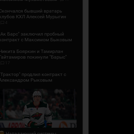
Скончался бывший вратарь
клубов КХЛ Алексей Мурыгин
4
"Ак Барс" заключил пробный
контракт с Максимом Быковым
Никита Бояркин и Тамирлан
Гайтамиров покинули "Барыс"
17
"Трактор" продлил контракт с
Александром Рыковым
Нападающий системы