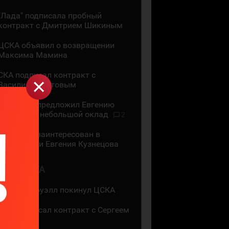
"Лада" подписала пробный
контракт с Дмитрием Шикиным
ЦСКА объявил о возвращении
Максима Мамина
СКА подписал контракт с
Василием Глотовым
"Трактор" предложил Евгению
Кузнецову небольшой оклад
2
"Трактор" заинтересован в
подписании Евгения Кузнецова
2 АВГУСТА
Мак Холлоуэлл покинул ЦСКА
СКА подписал контракт с Сергеем
Ивановым