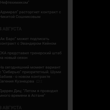
"Нефтехимиком"
"Адмирал" расторгнет контракт с
Никитой Сошниковым
4 АВГУСТА
"Ак Барс" может подписать
контракт с Эвандером Кейном
СКА представил тренерский штаб
на новый сезон
На сегодняшний момент вариант
с "Сибирью" приоритетный. Шуми
Бабаев - о новом контракте
Евгения Кузнецова
2
Даррен Диц: "Летом я проводил
много времени в Астане"
3 АВГУСТА