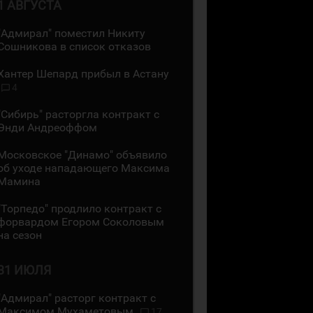
1 АВГУСТА
"Адмирал" поместил Никиту
Сошникова в список отказов
Хантер Шепард прибыл в Астану
4
"Сибирь" расторгла контракт с
Энди Андреоффом
Московское "Динамо" объявило
об уходе нападающего Максима
Мамина
"Торпедо" продлило контракт с
форвардом Егором Соколовым
на сезон
31 ИЮЛЯ
"Адмирал" расторг контракт с
Максимом Мухаметовым
17