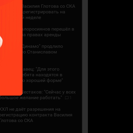
Контракт Василия Глотова со СКА
должны зарегистрировать на
следующей неделе
Даниил Малоросиянов перешёл в
"Шанхай" на правах аренды
Минское "Динамо" продлило
контракт со Станиславом
Галиевым
Михаил Кравец: "Для этого
времени ребята находятся в
достаточно хорошей форме"
Аркадий Шестаков: "Сейчас у всех
большое желание работать"
1
КХЛ не даёт разрешения на
регистрацию контракта Василия
Глотова со СКА