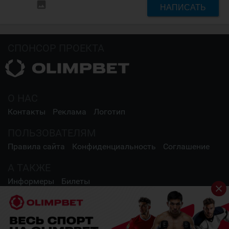
insert_photo
НАПИСАТЬ
СПОНСОР ПРОЕКТА
О НАС
Контакты
Реклама
Логотип
ПОЛЬЗОВАТЕЛЯМ
Правила сайта
Конфиденциальность
Соглашение
А ТАКЖЕ
Информеры
Билеты
СОЦИАЛЬНЫЕ СЕТИ