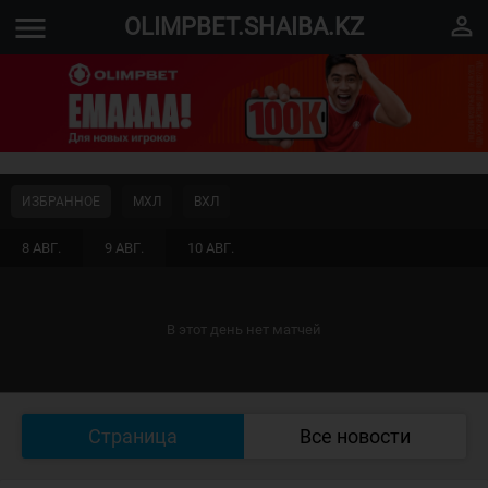
menu
perm_identity
OLIMPBET.SHAIBA.KZ
ИЗБРАННОЕ
МХЛ
ВХЛ
8 АВГ.
9 АВГ.
10 АВГ.
В этот день нет матчей
Страница
Все новости