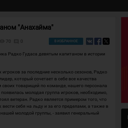
таном "Анахайма"
isibility
70
0
comment
В ИЗБРАННОЕ
ика Радко Гудаса девятым капитаном в истории
х игроков за последние несколько сезонов, Радко
идер, который сочетает в себе все качества
м своих товарищей по команде, нашего персонала
Л появилась молодая группа игроков, необходимо,
оял ветеран. Радко является примером того, что
вести себя на льду и за его пределами, а также в
 нашей молодой группы, - заявил генеральный