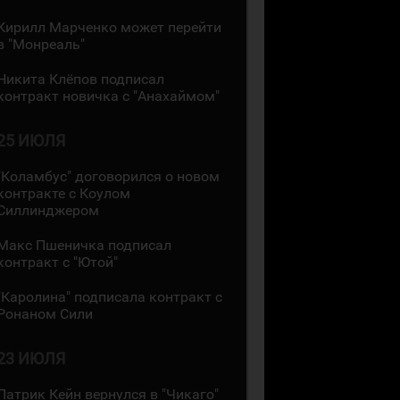
Кирилл Марченко может перейти
в "Монреаль"
Никита Клёпов подписал
контракт новичка с "Анахаймом"
25 ИЮЛЯ
"Коламбус" договорился о новом
контракте с Коулом
Силлинджером
Макс Пшеничка подписал
контракт с "Ютой"
"Каролина" подписала контракт с
Ронаном Сили
23 ИЮЛЯ
Патрик Кейн вернулся в "Чикаго"