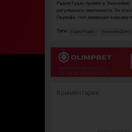
Радко Гудас провёл в "Анахайме" 
регулярного чемпионата. Он ста
Гецлафа - тот завершил карьеру 
Теги:
Гудас Радко
Анахайм Дакс
Комментарии
Будьте первы