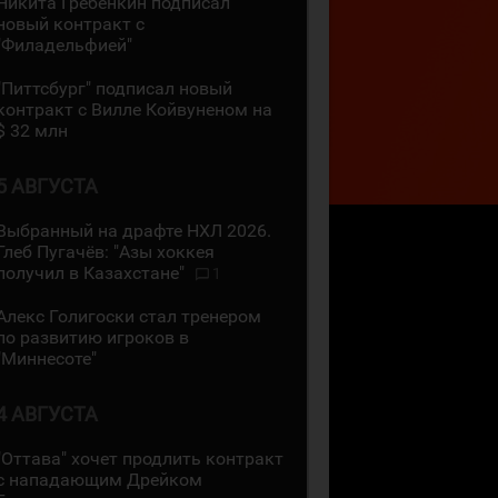
Никита Гребёнкин подписал
новый контракт с
"Филадельфией"
"Питтсбург" подписал новый
контракт с Вилле Койвуненом на
$ 32 млн
5 АВГУСТА
Выбранный на драфте НХЛ 2026.
Глеб Пугачёв: "Азы хоккея
получил в Казахстане"
1
Алекс Голигоски стал тренером
по развитию игроков в
"Миннесоте"
4 АВГУСТА
"Оттава" хочет продлить контракт
с нападающим Дрейком