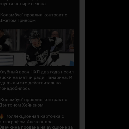
спустя четыре сезона
"Коламбус" продлил контракт с
Джетом Гривсом
Клубный врач НХЛ два года носил
виски на матчи ради Панарина. И
однажды это действительно
понадобилось
"Коламбус" продлил контракт с
Дэнтоном Хейненом
Коллекционная карточка с
автографом Александра
Овечкина продана на аукционе за