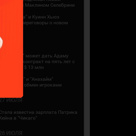
контракт с Маклином Селебрини
"Миннесота" и Куинн Хьюз
проведут переговоры о новом
контракте
28 ИЮЛЯ
"Коламбус" может дать Адаму
Фантилли контракт на пять лет с
зарплатой $ 13 млн
"Монреаль" и "Анахайм"
произвели обмен игроками
27 ИЮЛЯ
Стала известна зарплата Патрика
Кейна в "Чикаго"
26 ИЮЛЯ