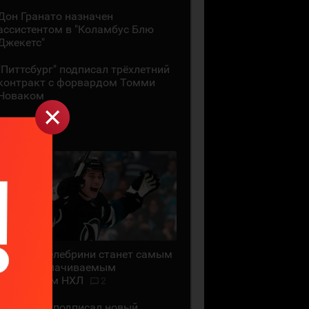
Дон Гранато назначен
ассистентом в "Коламбус Блю
Джекетс"
"Питтсбург" подписал трёхлетний
контракт с форвардом Томми
Новаком
29 ИЮЛЯ
Маклин Селебрини станет самым
высокооплачиваемым
хоккеистом НХЛ
2
"Сан-Хосе" подписал новый