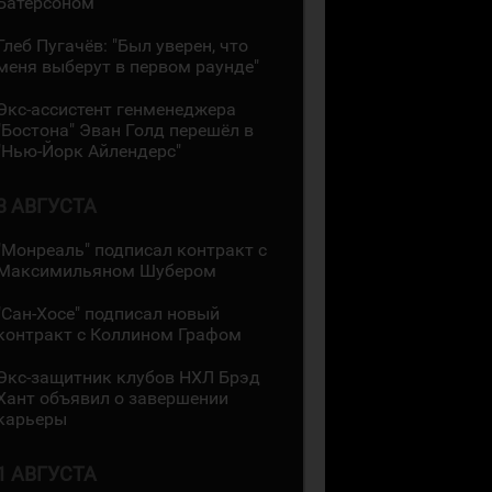
Батерсоном
Глеб Пугачёв: "Был уверен, что
меня выберут в первом раунде"
Экс-ассистент генменеджера
"Бостона" Эван Голд перешёл в
"Нью-Йорк Айлендерс"
3 АВГУСТА
"Монреаль" подписал контракт с
Максимильяном Шубером
"Сан-Хосе" подписал новый
контракт с Коллином Графом
Экс-защитник клубов НХЛ Брэд
Хант объявил о завершении
карьеры
1 АВГУСТА