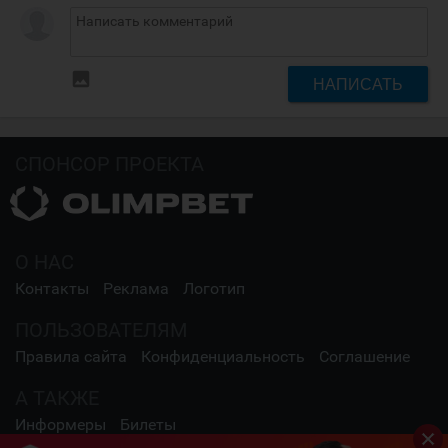
insert_photo
НАПИСАТЬ
СПОНСОР ПРОЕКТА
О НАС
Контакты
Реклама
Логотип
ПОЛЬЗОВАТЕЛЯМ
Правила сайта
Конфиденциальность
Соглашение
А ТАКЖЕ
Информеры
Билеты