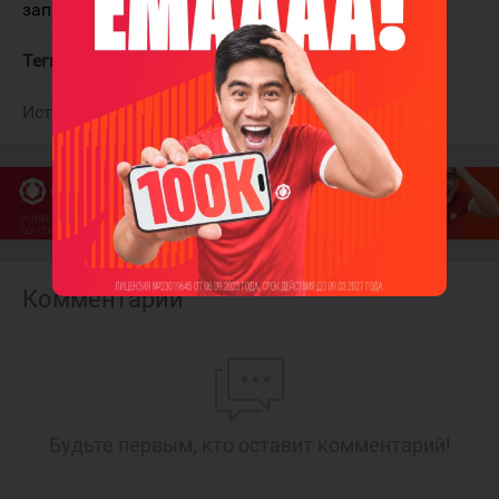
записал в актив 24 (7+17) результативных балла.
Теги:
Хумо
Кашлинов Александр
Лунин Кирилл
Источник:
ХК "Хумо"
Комментарии
Будьте первым, кто оставит комментарий!