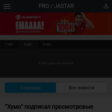
menu
perm_identity
PRO / JASTAR
7 АВГ.
8 АВГ.
9 АВГ.
В этот день нет матчей
Страница
Все новости
"Хумо" подписал просмотровые