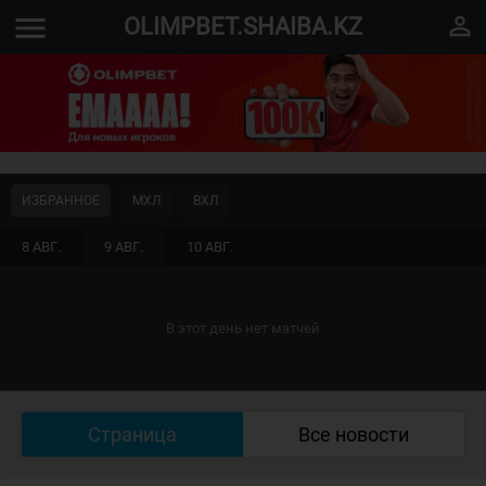
menu
perm_identity
OLIMPBET.SHAIBA.KZ
ИЗБРАННОЕ
МХЛ
ВХЛ
8 АВГ.
9 АВГ.
10 АВГ.
В этот день нет матчей
Страница
Все новости