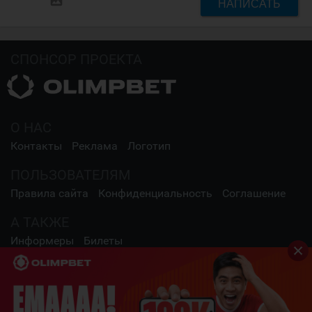
insert_photo
НАПИСАТЬ
СПОНСОР ПРОЕКТА
О НАС
Контакты
Реклама
Логотип
ПОЛЬЗОВАТЕЛЯМ
Правила сайта
Конфиденциальность
Соглашение
А ТАКЖЕ
Информеры
Билеты
СОЦИАЛЬНЫЕ СЕТИ