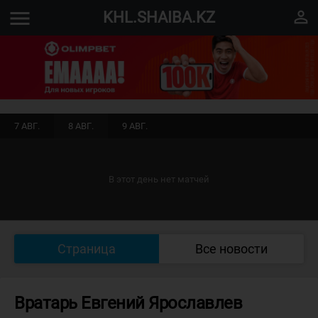
menu
perm_identity
KHL.SHAIBA.KZ
7 АВГ.
8 АВГ.
9 АВГ.
В этот день нет матчей
Страница
Все новости
Вратарь Евгений Ярославлев