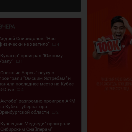
ВЧЕРА
Андрей Спиридонов: "Нас
физически не хватило"
4
"Кулагер" проиграл "Южному
Уралу"
1
"Снежные Барсы" всухую
проиграли "Омским Ястребам" и
заняли последнее место на Кубке
G-Drive
4
"Актобе" разгромно проиграл АКМ
на Кубке губернатора
Оренбургской области
2
"Кузнецкие Медведи" проиграли
"Сибирским Снайперам"