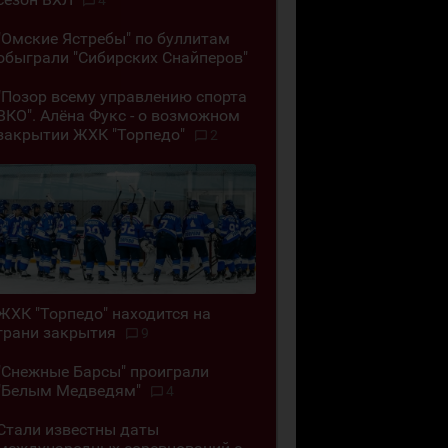
4
"Омские Ястребы" по буллитам
обыграли "Сибирских Снайперов"
"Позор всему управлению спорта
ВКО". Алёна Фукс - о возможном
закрытии ЖХК "Торпедо"
2
ЖХК "Торпедо" находится на
грани закрытия
9
"Снежные Барсы" проиграли
"Белым Медведям"
4
Стали известны даты