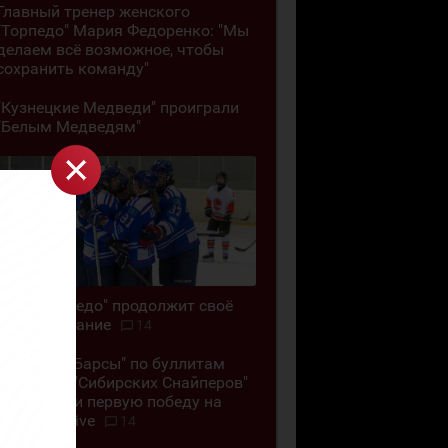
Главный тренер женского
"Торпедо" Мария Федоренко: "Мы
делаем всё возможное, чтобы
сохранить команду"
"Кузнецкие Медведи" проиграли
"Белым Медведям"
ЖХК "Торпедо" продолжит своё
существование
14
"Снежные Барсы" по буллитам
обыграли "Сибирских Снайперов"
и одержали первую победу на
Кубке G-Drive
14