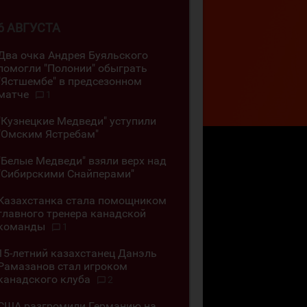
6 АВГУСТА
Два очка Андрея Буяльского
помогли "Полонии" обыграть
"Ястшембе" в предсезонном
матче
1
"Кузнецкие Медведи" уступили
"Омским Ястребам"
"Белые Медведи" взяли верх над
"Сибирскими Снайперами"
Казахстанка стала помощником
главного тренера канадской
команды
1
15-летний казахстанец Данэль
Рамазанов стал игроком
канадского клуба
2
США разгромили Германию на