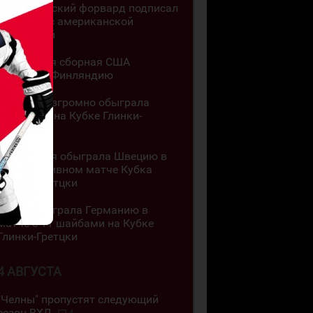
Казахстанский форвард подписал
контракт с американской
академией
Юниорская сборная США
обыграла Финляндию
Канада разгромно обыграла
Словакию на Кубке Глинки-
Гретцки
Швейцария обыграла Швецию в
результативном матче Кубка
Глинки-Гретцки
Чехия обыграла Германию в
матче с 11 шайбами на Кубке
Глинки-Гретцки
4 АВГУСТА
"Челны" пропустят следующий
сезон ВХЛ