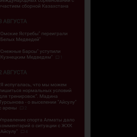
международных соревнований с
участием сборной Казахстана
3 АВГУСТА
"Омские Ястребы" переиграли
"Белых Медведей"
"Снежные Барсы" уступили
"Кузнецким Медведям"
1
2 АВГУСТА
"Я испугалась, что мы можем
лишиться нормальных условий
для тренировок". Мадина
Турсынова - о выселении "Айсулу"
с арены
2
Управление спорта Алматы дало
комментарий о ситуации с ЖХК
"Айсулу"
4