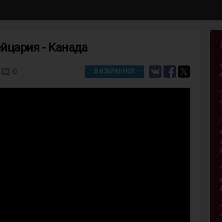
йцария - Канада
0
comment
В ИЗБРАННОЕ