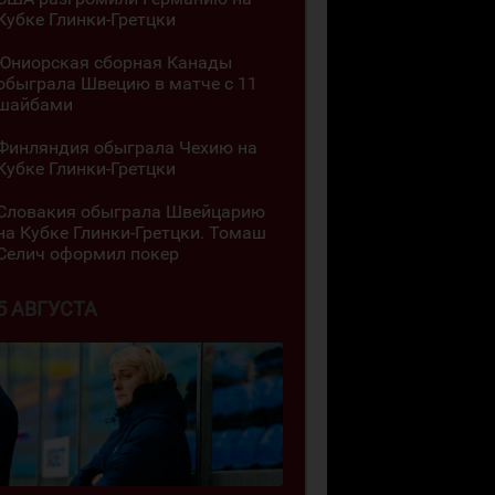
Кубке Глинки-Гретцки
Юниорская сборная Канады
обыграла Швецию в матче с 11
шайбами
Финляндия обыграла Чехию на
Кубке Глинки-Гретцки
Словакия обыграла Швейцарию
на Кубке Глинки-Гретцки. Томаш
Селич оформил покер
5 АВГУСТА