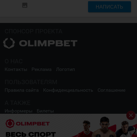
insert_photo
НАПИСАТЬ
СПОНСОР ПРОЕКТА
О НАС
Контакты
Реклама
Логотип
ПОЛЬЗОВАТЕЛЯМ
Правила сайта
Конфиденциальность
Соглашение
А ТАКЖЕ
Информеры
Билеты
СОЦИАЛЬНЫЕ СЕТИ