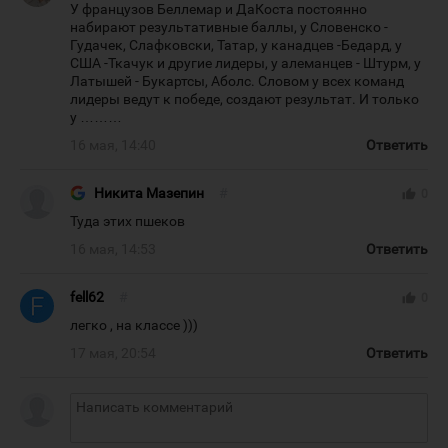
У французов Беллемар и ДаКоста постоянно
набирают результативные баллы, у Словенско -
Гудачек, Слафковски, Татар, у канадцев -Бедард, у
США -Ткачук и другие лидеры, у алеманцев - Штурм, у
Латышей - Букартсы, Аболс. Словом у всех команд
лидеры ведут к победе, создают результат. И только
у ………
16 мая, 14:40
Ответить
Никита Мазепин
#
thumb_up
0
Туда этих пшеков
16 мая, 14:53
Ответить
fell62
#
thumb_up
0
легко , на классе )))
17 мая, 20:54
Ответить