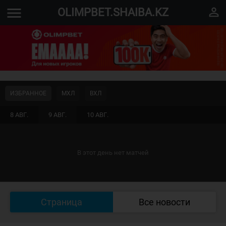
menu
perm_identity
OLIMPBET.SHAIBA.KZ
ИЗБРАННОЕ
МХЛ
ВХЛ
8 АВГ.
9 АВГ.
10 АВГ.
В этот день нет матчей
Страница
Все новости