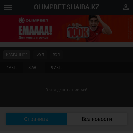
menu
perm_identity
OLIMPBET.SHAIBA.KZ
ИЗБРАННОЕ
МХЛ
ВХЛ
7 АВГ.
8 АВГ.
9 АВГ.
В этот день нет матчей
Страница
Все новости