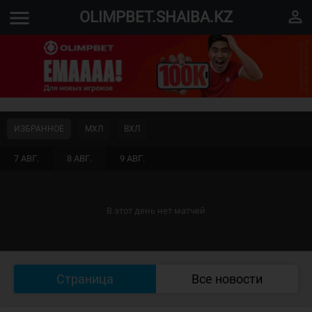
menu
perm_identity
OLIMPBET.SHAIBA.KZ
ИЗБРАННОЕ
МХЛ
ВХЛ
7 АВГ.
8 АВГ.
9 АВГ.
В этот день нет матчей
Страница
Все новости