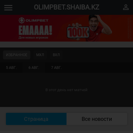
menu
perm_identity
OLIMPBET.SHAIBA.KZ
ИЗБРАННОЕ
МХЛ
ВХЛ
5 АВГ.
6 АВГ.
7 АВГ.
В этот день нет матчей
Страница
Все новости