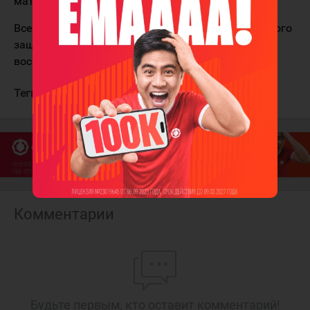
матчей).
Всего в нынешнем плей-офф на счету американского
защитника, с учётом этой игры, 6 (0+6) очков в
восьми матчах.
Теги:
Хьюз Куинн
Ванкувер Кэнакс
Комментарии
Будьте первым, кто оставит комментарий!