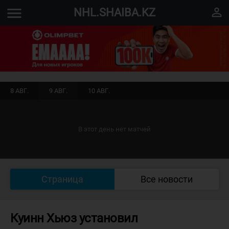
menu
perm_identity
NHL.SHAIBA.KZ
8 АВГ.
9 АВГ.
10 АВГ.
В этот день нет матчей
Страница
Все новости
Куинн Хьюз установил