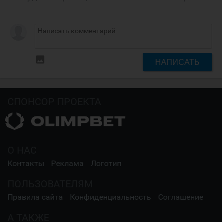
insert_photo
НАПИСАТЬ
СПОНСОР ПРОЕКТА
О НАС
Контакты
Реклама
Логотип
ПОЛЬЗОВАТЕЛЯМ
Правила сайта
Конфиденциальность
Соглашение
А ТАКЖЕ