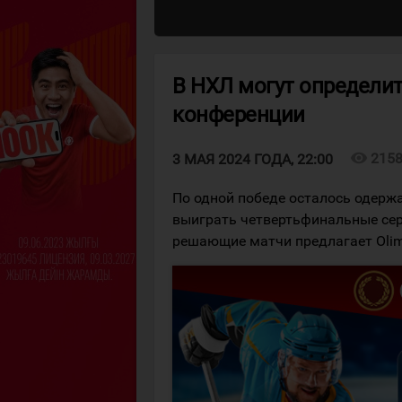
В НХЛ могут определи
конференции
visibility
215
3 МАЯ 2024 ГОДА, 22:00
По одной победе осталось одержа
выиграть четвертьфинальные сер
решающие матчи предлагает Olim