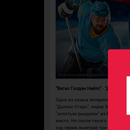
"Вегас Голден Найтс"
-
"Даллас Ста
Одна из самых интересных серий 
"Даллас Старс", лидер Западной 
"золотым рыцарям" из Вегаса, ко
место. Но после такого провала "
ход серии, выиграв три встречи п