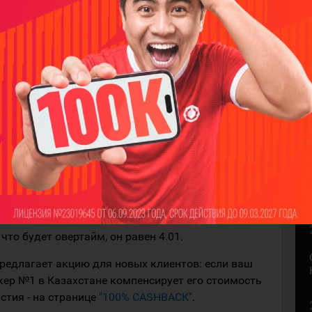
ладателем Кубка Стэнли - вот откуда такой опыт
ть свою игру фавориту, даже если "регулярка"
подопечные Брюса Кэссиди находятся на грани
х матчах на своем льду, и в последнем на выезде.
 стороне "Далласа", однако такой провал
шим количеством травмированных игроков. А в
 воспользоваться тем, что играют дома. В этой
тсиживаются у ворот, а рвутся в атаку.
 "Вегаса" есть все шансы вернуть интригу и
ль матча:
"Вегас Голден Найтс" - 1.92, "Даллас
что будет овертайм, он равен 4.01.
предлагает акцию для новых клиентов: если ваш
кер №1 в Казахстане компенсирует его стоимость
астия - на странице
"100% CASHBACK"
.