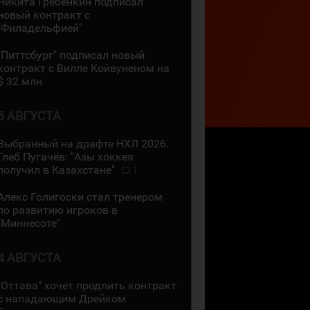
Никита Гребёнкин подписал
новый контракт с
"Филадельфией"
"Питтсбург" подписал новый
контракт с Вилле Койвуненом на
$ 32 млн
5 АВГУСТА
Выбранный на драфте НХЛ 2026.
Глеб Пугачёв: "Азы хоккея
получил в Казахстане"
1
Алекс Голигоски стал тренером
по развитию игроков в
"Миннесоте"
4 АВГУСТА
"Оттава" хочет продлить контракт
с нападающим Дрейком