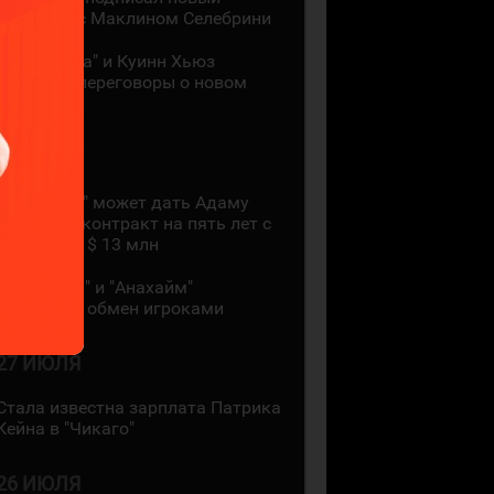
контракт с Маклином Селебрини
"Миннесота" и Куинн Хьюз
проведут переговоры о новом
контракте
28 ИЮЛЯ
"Коламбус" может дать Адаму
Фантилли контракт на пять лет с
зарплатой $ 13 млн
"Монреаль" и "Анахайм"
произвели обмен игроками
27 ИЮЛЯ
Стала известна зарплата Патрика
Кейна в "Чикаго"
26 ИЮЛЯ