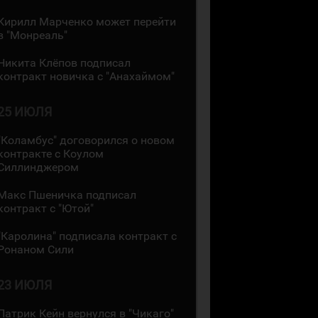
Кирилл Марченко может перейти
в "Монреаль"
Никита Клёпов подписал
контракт новичка с "Анахаймом"
25 ИЮЛЯ
"Коламбус" договорился о новом
контракте с Коулом
Силлинджером
Макс Пшеничка подписал
контракт с "Ютой"
"Каролина" подписала контракт с
Ронаном Сили
23 ИЮЛЯ
Патрик Кейн вернулся в "Чикаго"