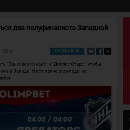
ться два полуфиналиста Западной
8
0
comment
В ИЗБРАННОЕ
ть "Ванкувер Кэнакс" и "Даллас Старс", чтобы
ии на Западе. И вот какие расклады на
pbet.