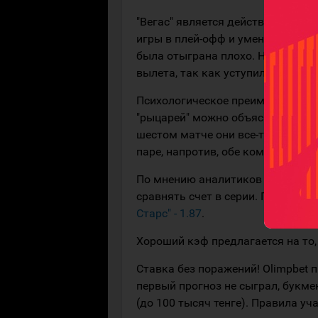
"Вегас" является действующим об
игры в плей-офф и умение навяза
была отыграна плохо. Но теперь 
вылета, так как уступили и в дву
Психологическое преимущество на
"рыцарей" можно объяснить боль
шестом матче они все-таки могут
паре, напротив, обе команды не о
По мнению аналитиков Olimpbet, у
сравнять счет в серии. Победите
Старс" - 1.87
.
Хороший кэф предлагается на то, 
Ставка без поражений! Olimpbet 
первый прогноз не сыграл, букме
(до 100 тысяч тенге). Правила уч