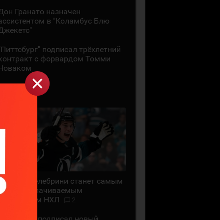
Дон Гранато назначен
ассистентом в "Коламбус Блю
Джекетс"
"Питтсбург" подписал трёхлетний
контракт с форвардом Томми
Новаком
29 ИЮЛЯ
Маклин Селебрини станет самым
высокооплачиваемым
хоккеистом НХЛ
2
"Сан-Хосе" подписал новый