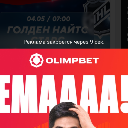
Реклама закроется через
8
сек.
рс". 4 мая, 07:00
первого раунда плейф-офф близится к развязке.
конференции, проиграл два стартовых матча
торые залетели в последний вагон, заняв восьмое
звезды" смогли взять себя в руки и перевернуть
одряд.