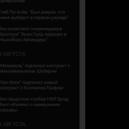
Батерсоном
Глеб Пугачёв: "Был уверен, что
меня выберут в первом раунде"
Экс-ассистент генменеджера
"Бостона" Эван Голд перешёл в
"Нью-Йорк Айлендерс"
3 АВГУСТА
"Монреаль" подписал контракт с
Максимильяном Шубером
"Сан-Хосе" подписал новый
контракт с Коллином Графом
Экс-защитник клубов НХЛ Брэд
Хант объявил о завершении
карьеры
1 АВГУСТА