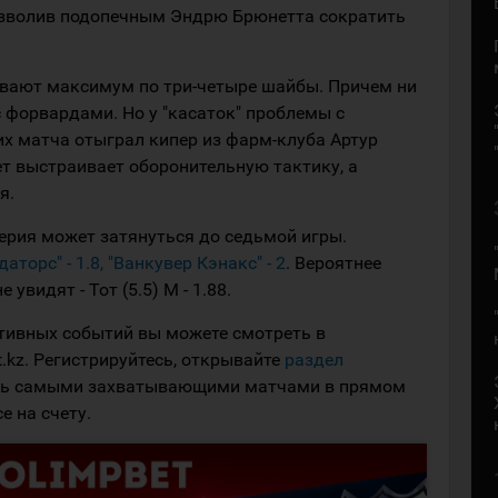
позволив подопечным Эндрю Брюнетта сократить
вают максимум по три-четыре шайбы. Причем ни
 форвардами. Но у "касаток" проблемы с
их матча отыграл кипер из фарм-клуба Артур
т выстраивает оборонительную тактику, а
я.
серия может затянуться до седьмой игры.
торс" - 1.8, "Ванкувер Кэнакс" - 2
. Вероятнее
увидят - Тот (5.5) М - 1.88.
ртивных событий вы можете смотреть в
.kz. Регистрируйтесь, открывайте
раздел
сь самыми захватывающими матчами в прямом
 на счету.