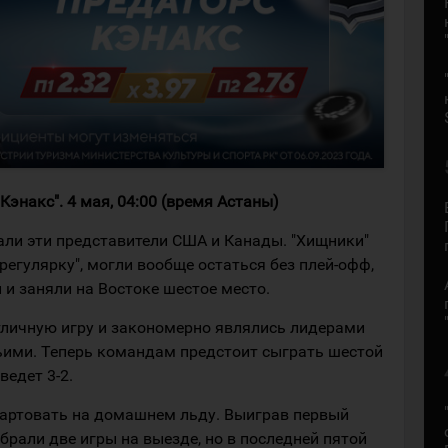
 Кэнакс
". 4 мая, 04:00 (время Астаны)
ли эти представители США и Канады. "Хищники"
регулярку", могли вообще остаться без плей-офф,
 и заняли на Востоке шестое место.
тличную игру и закономерно являлись лидерами
ими. Теперь командам предстоит сыграть шестой
ведет 3-2.
артовать на домашнем льду. Выиграв первый
брали две игры на выезде, но в последней пятой