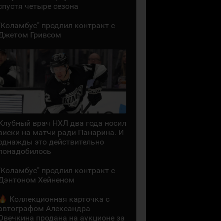
спустя четыре сезона
"Коламбус" продлил контракт с
Джетом Гривсом
Клубный врач НХЛ два года носил
виски на матчи ради Панарина. И
однажды это действительно
понадобилось
"Коламбус" продлил контракт с
Дэнтоном Хейненом
Коллекционная карточка с
автографом Александра
Овечкина продана на аукционе за